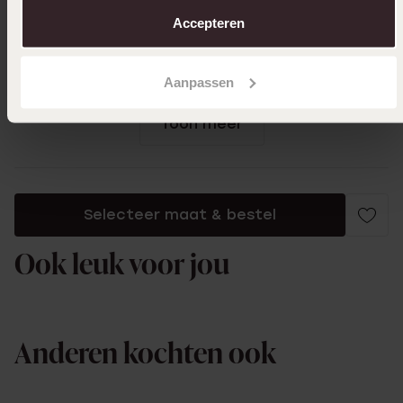
over in ons
cookiebeleid
.
18-07-2024 - Marissa
Accepteren
Origineel ontwerp. Prima prijs kwaliteit
verhouding
Aanpassen
Toon meer
Selecteer maat & bestel
Ook leuk voor jou
Anderen kochten ook