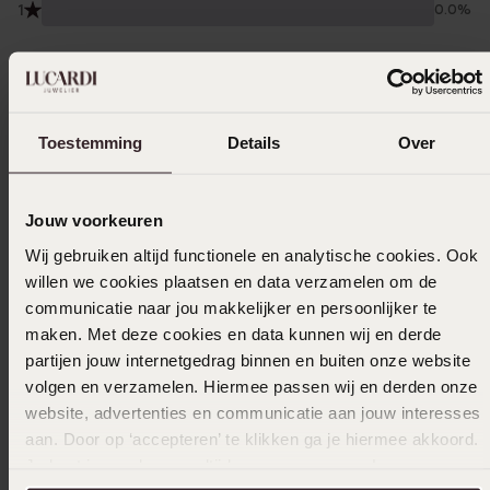
1
0.0%
Verzameld onder de
Gebruiksvoorwaarden
van
Trusted shops
Filter
Toestemming
Details
Over
25-01-2025 - W. P.
Jouw voorkeuren
Wij gebruiken altijd functionele en analytische cookies. Ook
mooie detail ziet er fijn uit maar is toch
willen we cookies plaatsen en data verzamelen om de
stevig
communicatie naar jou makkelijker en persoonlijker te
maken. Met deze cookies en data kunnen wij en derde
partijen jouw internetgedrag binnen en buiten onze website
24-10-2024 - Indy
volgen en verzamelen. Hiermee passen wij en derden onze
website, advertenties en communicatie aan jouw interesses
Echt super prachtig. Goeie kwaliteit.
aan. Door op ‘accepteren’ te klikken ga je hiermee akkoord.
Je kunt je voorkeuren altijd weer aanpassen. Lees er meer