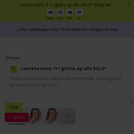
Laatste kans: 1+1 gratis op alle SALE* Shop nu!
00
15
46
31
Dagen
Uren
Min
Sec
Op werkdagen voor 17:00 besteld, morgen in huis
You
Ringen
are
Laatste kans: 1+1 gratis op alle SALE*
here:
Voeg 2 items toe aan je winkelmandje en krijg het
goedkoopste gratis.
*
-70%
1+1 gratis