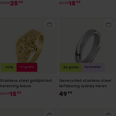
heren
25
15
00
00
49.99
29.99
1+1 gratis
Bestseller
-50%
2e gratis
Stainless steel goldplated
Gerecycled stainless steel
herenring leeuw
liefdesring sydney heren
15
49
00
99
29.99