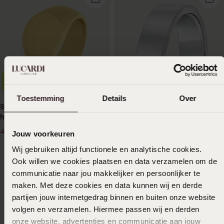
1+1 gratis
-50%
Toestemming
Details
Over
Stainless steel goldplated
herenzegelring
22
50
44.99
Jouw voorkeuren
Wij gebruiken altijd functionele en analytische cookies.
Bestseller
2e gratis
Ook willen we cookies plaatsen en data verzamelen om de
communicatie naar jou makkelijker en persoonlijker te
Gerecycled stainless steel
maken. Met deze cookies en data kunnen wij en derde
liefdesring chicago heren
partijen jouw internetgedrag binnen en buiten onze website
59
99
volgen en verzamelen. Hiermee passen wij en derden
onze website, advertenties en communicatie aan jouw