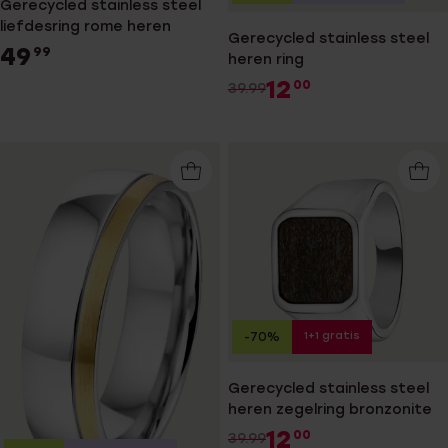
Gerecycled stainless steel
liefdesring rome heren
Gerecycled stainless steel
49
99
heren ring
12
00
39.99
1+1 gratis
-70%
Gerecycled stainless steel
heren zegelring bronzonite
12
00
39.99