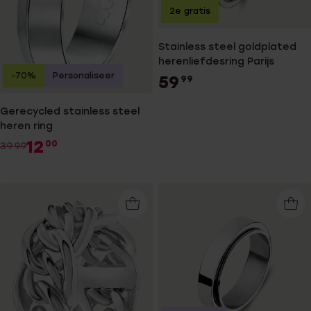
2e gratis
Stainless steel goldplated
herenliefdesring Parijs
-70%
Personaliseer
59
99
Gerecycled stainless steel
heren ring
12
00
39.99