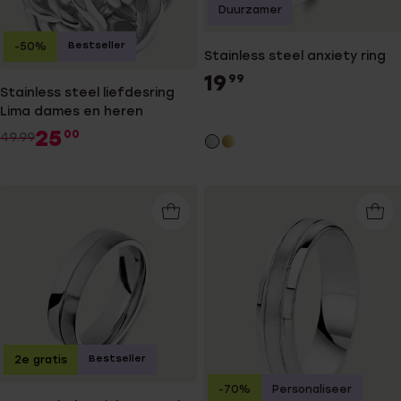
Duurzamer
Bestseller
-50%
Stainless steel anxiety ring
19
99
Stainless steel liefdesring
Lima dames en heren
25
00
49.99
Bestseller
2e gratis
-70%
Personaliseer