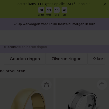
Laatste kans: 1+1 gratis op alle SALE* Shop nu!
00
13
15
42
Dagen
Uren
Min
Sec
Op werkdagen voor 17:00 besteld, morgen in huis
Gratis verzending vanaf €49
You
Heren
Stalen heren ringen
are
Gouden ringen
Zilveren ringen
9 karaa
here:
85
producten