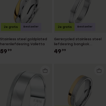
Bestseller
Bestseller
2e gratis
2e gratis
Stainless steel goldplated
Gerecycled stainless steel
herenliefdesring Valletta
liefdesring bangkok
dames&heren
59
49
99
99