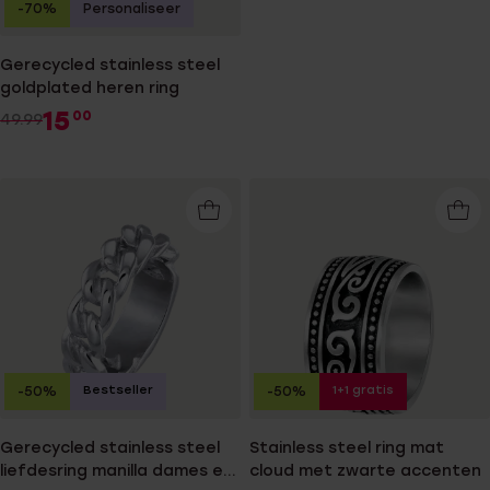
-70%
Personaliseer
Gerecycled stainless steel
goldplated heren ring
15
00
49.99
Bestseller
1+1 gratis
-50%
-50%
Gerecycled stainless steel
Stainless steel ring mat
liefdesring manilla dames en
cloud met zwarte accenten