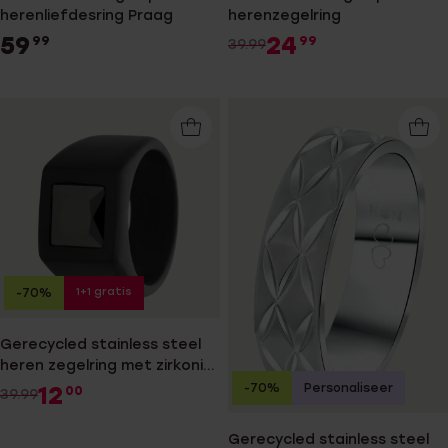
herenliefdesring Praag
herenzegelring
59
24
99
99
39.99
1+1 gratis
-70%
Gerecycled stainless steel
heren zegelring met zirkonia
zwart
-70%
Personaliseer
12
00
39.99
Gerecycled stainless steel