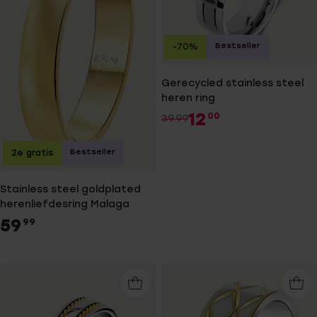
Bestseller
-70%
Gerecycled stainless steel
heren ring
12
00
39.99
Bestseller
2e gratis
Stainless steel goldplated
herenliefdesring Malaga
59
99