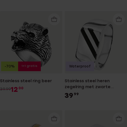
1+1 gratis
-70%
Waterproof
Stainless steel ring beer
Stainless steel heren
zegelring met zwarte
12
00
39.99
accenten
39
99