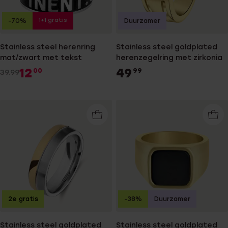
1+1 gratis
-70%
Duurzamer
Stainless steel herenring
Stainless steel goldplated
mat/zwart met tekst
herenzegelring met zirkonia
12
49
00
99
39.99
2e gratis
-38%
Duurzamer
Stainless steel goldplated
Stainless steel goldplated