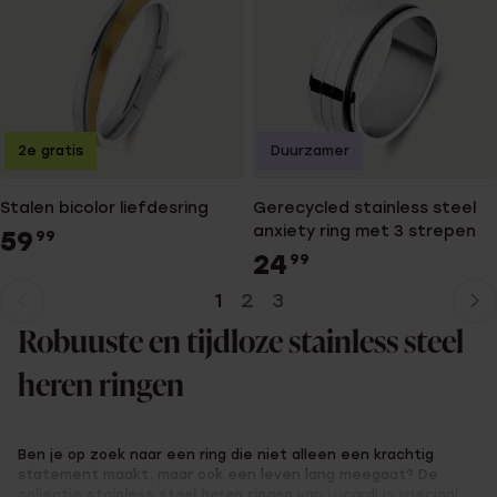
2e gratis
Duurzamer
Stalen bicolor liefdesring
Gerecycled stainless steel
anxiety ring met 3 strepen
59
99
24
99
1
2
3
Huidige
Ga
pagina
naar
Robuuste en tijdloze stainless steel
pagina
heren ringen
Ben je op zoek naar een ring die niet alleen een krachtig
statement maakt, maar ook een leven lang meegaat? De
collectie
stainless steel heren ringen
van Lucardi is speciaal