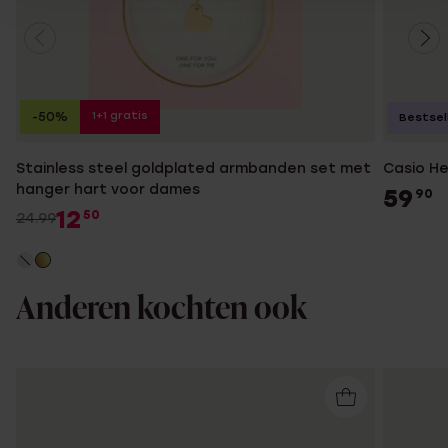
1+1 gratis
-50%
Bestsel
Stainless steel goldplated armbanden set met
Casio H
hanger hart voor dames
59
90
12
50
24.99
Anderen kochten ook