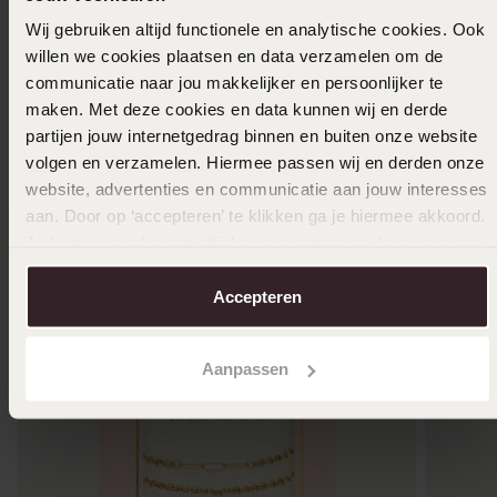
Toon meer
Wij gebruiken altijd functionele en analytische cookies. Ook
willen we cookies plaatsen en data verzamelen om de
communicatie naar jou makkelijker en persoonlijker te
maken. Met deze cookies en data kunnen wij en derde
In winkelmand
partijen jouw internetgedrag binnen en buiten onze website
volgen en verzamelen. Hiermee passen wij en derden onze
Ook leuk voor jou
website, advertenties en communicatie aan jouw interesses
aan. Door op ‘accepteren’ te klikken ga je hiermee akkoord.
Je kunt je voorkeuren altijd weer aanpassen. Lees er meer
over in ons
cookiebeleid
.
Accepteren
Aanpassen