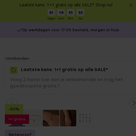
Laatste kans: 1+1 gratis op alle SALE* Shop nu!
01
19
51
52
Dagen
Uren
Min
Sec
Op werkdagen voor 17:00 besteld, morgen in huis
You
Armbanden
are
Laatste kans: 1+1 gratis op alle SALE*
here:
Voeg 2 items toe aan je winkelmandje en krijg het
goedkoopste gratis.
*
-50%
1+1 gratis
Waterproof