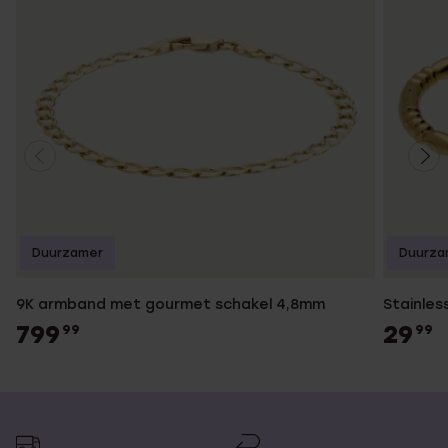
Duurzamer
Duurza
9K armband met gourmet schakel 4,8mm
Stainles
799
29
99
99