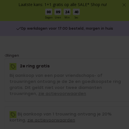
Laatste kans: 1+1 gratis op alle SALE* Shop nu!
00
09
24
40
Dagen
Uren
Min
Sec
Op werkdagen voor 17:00 besteld, morgen in huis
You
Ringen
are
2e ring gratis
here:
Bij aankoop van een paar vriendschaps- of
trouwringen ontvang je de 2e en goedkoopste ring
gratis. Dit geldt niet voor twee diamanten
trouwringen,
zie actievoorwaarden
Bij aankoop van 1 trouwring ontvang je 20%
korting,
zie actievoorwaarden