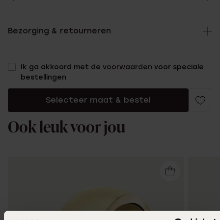
Bezorging & retourneren
Ik ga akkoord met de
voorwaarden
voor speciale
bestellingen
Selecteer maat & bestel
Ook leuk voor jou