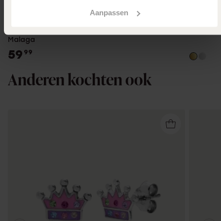
Bestseller
2e gratis
Aanpassen
Stainless steel goldplated herenliefdesring
Malaga
59
99
Anderen kochten ook