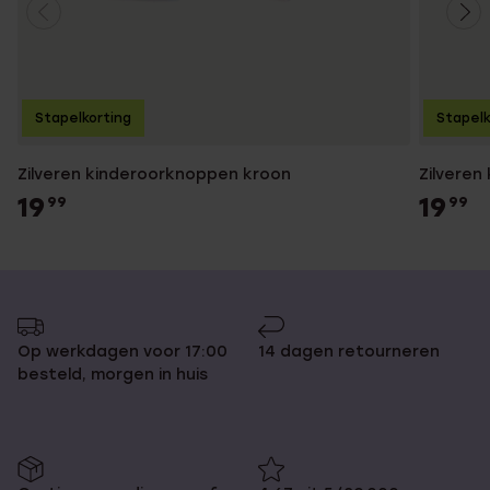
Stapelkorting
Stapelk
Zilveren kinderoorknoppen kroon
Zilveren
19
19
99
99
Op werkdagen voor 17:00
14 dagen retourneren
besteld, morgen in huis