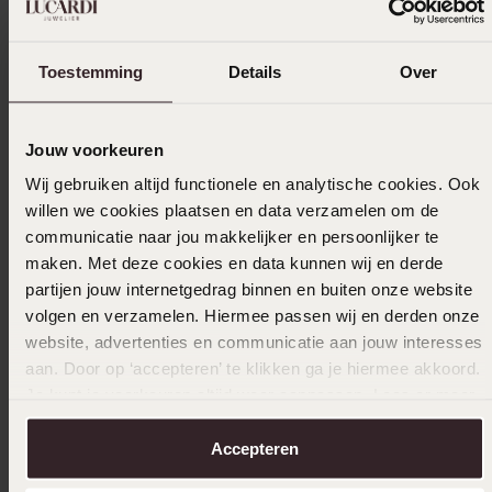
Toestemming
Details
Over
Jouw voorkeuren
Wij gebruiken altijd functionele en analytische cookies. Ook
willen we cookies plaatsen en data verzamelen om de
-43%
communicatie naar jou makkelijker en persoonlijker te
maken. Met deze cookies en data kunnen wij en derde
14 Karaa
partijen jouw internetgedrag binnen en buiten onze website
stenen
volgen en verzamelen. Hiermee passen wij en derden onze
1
279.99
website, advertenties en communicatie aan jouw interesses
aan. Door op ‘accepteren’ te klikken ga je hiermee akkoord.
Je kunt je voorkeuren altijd weer aanpassen. Lees er meer
over in ons
cookiebeleid
.
Accepteren