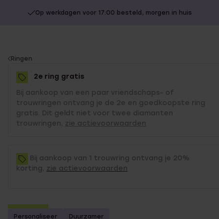
Op werkdagen voor 17:00 besteld, morgen in huis
You
Ringen
are
2e ring gratis
here:
Bij aankoop van een paar vriendschaps- of
trouwringen ontvang je de 2e en goedkoopste ring
gratis. Dit geldt niet voor twee diamanten
trouwringen,
zie actievoorwaarden
Bij aankoop van 1 trouwring ontvang je 20%
korting,
zie actievoorwaarden
2e gratis
Personaliseer
Duurzamer