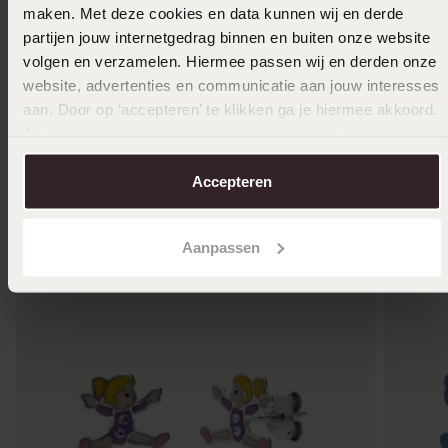
maken. Met deze cookies en data kunnen wij en derde
14 karaat gouden ring met lab grown diamant
14 Karaa
partijen jouw internetgedrag binnen en buiten onze website
1.12ct
stenen
volgen en verzamelen. Hiermee passen wij en derden onze
1599
279
99
99
website, advertenties en communicatie aan jouw interesses
aan. Door op ‘accepteren’ te klikken ga je hiermee akkoord.
Je kunt je voorkeuren altijd weer aanpassen. Lees er meer
over in ons
cookiebeleid
.
Anderen kochten ook
Accepteren
Aanpassen