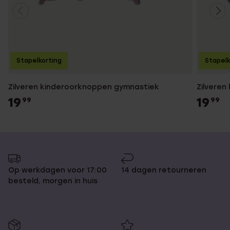
Stapelkorting
Stapelk
Zilveren kinderoorknoppen gymnastiek
Zilveren
19
19
99
99
Op werkdagen voor 17:00
14 dagen retourneren
besteld, morgen in huis