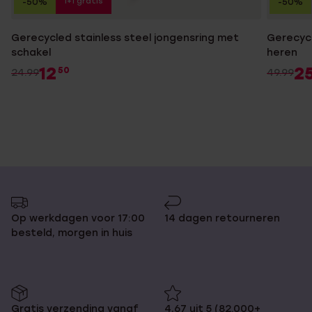
1+1 gratis
-50%
-50%
Gerecycled stainless steel jongensring met
Gerecycl
schakel
heren
12
2
50
24.99
49.99
Op werkdagen voor 17:00
14 dagen retourneren
besteld, morgen in huis
Gratis verzending vanaf
4,67 uit 5 (82.000+