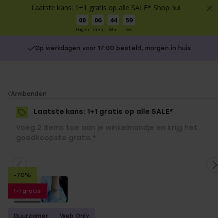
Laatste kans: 1+1 gratis op alle SALE* Shop nu!
00
06
44
58
Dagen
Uren
Min
Sec
Op werkdagen voor 17:00 besteld, morgen in huis
You
Armbanden
are
Laatste kans: 1+1 gratis op alle SALE*
here:
Voeg 2 items toe aan je winkelmandje en krijg het
goedkoopste gratis.
*
-70%
1+1 gratis
Duurzamer
Web Only