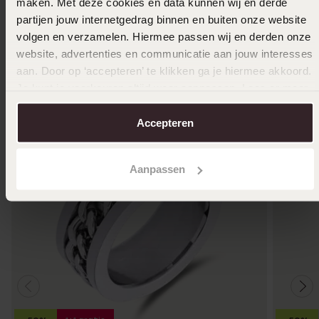
maken. Met deze cookies en data kunnen wij en derde
partijen jouw internetgedrag binnen en buiten onze website
volgen en verzamelen. Hiermee passen wij en derden onze
Anderen kochten ook
website, advertenties en communicatie aan jouw interesses
aan. Door op ‘accepteren’ te klikken ga je hiermee akkoord.
Je kunt je voorkeuren altijd weer aanpassen. Lees er meer
over in ons
cookiebeleid
.
Accepteren
Aanpassen