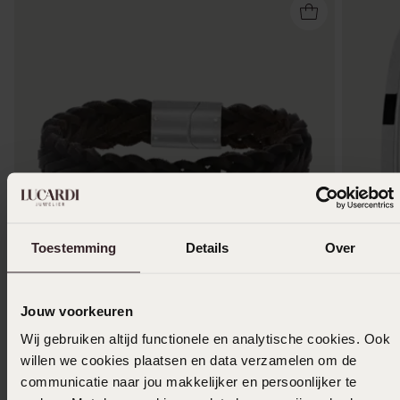
Toestemming
Details
Over
Personaliseer
-50%
Jouw voorkeuren
Stainless steel herenarmband met bruin leer
Donna M
Wij gebruiken altijd functionele en analytische cookies. Ook
49
3
99
59.99
willen we cookies plaatsen en data verzamelen om de
communicatie naar jou makkelijker en persoonlijker te