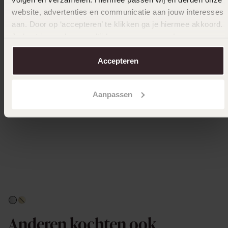
website, advertenties en communicatie aan jouw interesses
aan. Door op ‘accepteren’ te klikken ga je hiermee akkoord.
Je kunt je voorkeuren altijd weer aanpassen. Lees er meer
over in ons
cookiebeleid
.
Accepteren
Aanpassen
Anderen kochten ook