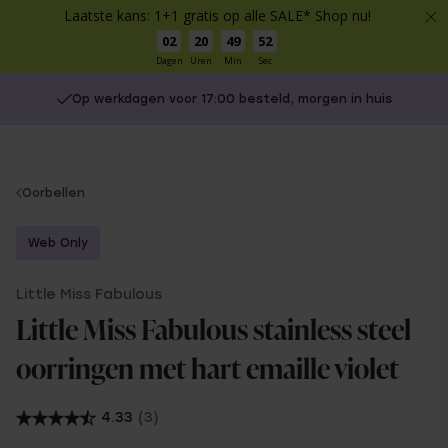
Laatste kans: 1+1 gratis op alle SALE* Shop nu!
02
20
49
52
Dagen
Uren
Min
Sec
Op werkdagen voor 17:00 besteld, morgen in huis
You
Oorbellen
are
here:
Web Only
Little Miss Fabulous
Little Miss Fabulous stainless steel
oorringen met hart emaille violet
4.33
(3)