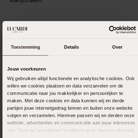
kliksysteem.
Uitverkocht
Toestemming
Details
Over
Ook leuk voor jou
Jouw voorkeuren
Wij gebruiken altijd functionele en analytische cookies. Ook
willen we cookies plaatsen en data verzamelen om de
communicatie naar jou makkelijker en persoonlijker te
maken. Met deze cookies en data kunnen wij en derde
partijen jouw internetgedrag binnen en buiten onze website
volgen en verzamelen. Hiermee passen wij en derden onze
website, advertenties en communicatie aan jouw interesses
aan. Door op ‘accepteren’ te klikken ga je hiermee akkoord.
Je kunt je voorkeuren altijd weer aanpassen. Lees er meer