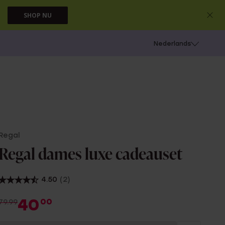
SHOP NU
 schieten
Nederlands
Regal
Regal dames luxe cadeauset
4.50
(2)
40
00
79.99