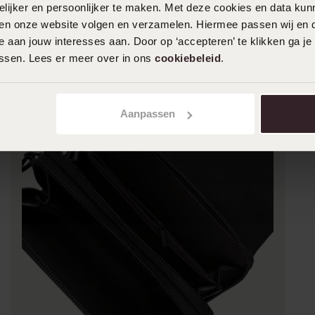
ijker en persoonlijker te maken. Met deze cookies en data kunn
iten onze website volgen en verzamelen. Hiermee passen wij en 
 aan jouw interesses aan. Door op ‘accepteren’ te klikken ga je
assen. Lees er meer over in ons
cookiebeleid
.
Aanpassen