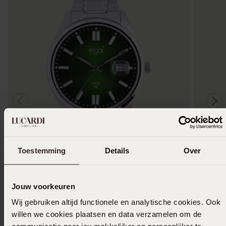
Nieuw
Bestsel
Toestemming
Details
Over
Regal heren horloge met stainless steel band
9 Karaa
59
199
99
90
Jouw voorkeuren
Wij gebruiken altijd functionele en analytische cookies. Ook
willen we cookies plaatsen en data verzamelen om de