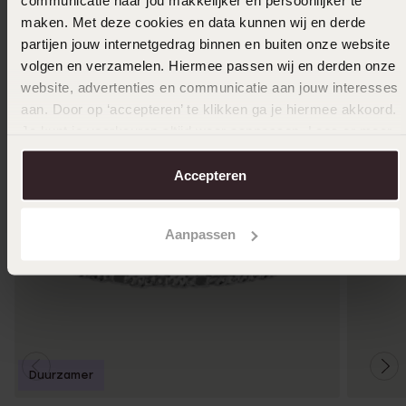
communicatie naar jou makkelijker en persoonlijker te
Anderen kochten ook
maken. Met deze cookies en data kunnen wij en derde
partijen jouw internetgedrag binnen en buiten onze website
volgen en verzamelen. Hiermee passen wij en derden onze
website, advertenties en communicatie aan jouw interesses
aan. Door op ‘accepteren’ te klikken ga je hiermee akkoord.
Je kunt je voorkeuren altijd weer aanpassen. Lees er meer
over in ons
cookiebeleid
.
Accepteren
Aanpassen
Duurzamer