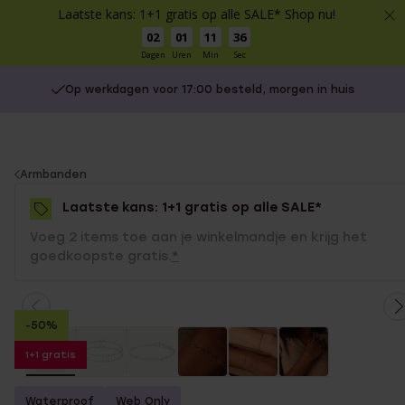
Laatste kans: 1+1 gratis op alle SALE* Shop nu!
02
01
11
36
Dagen
Uren
Min
Sec
Op werkdagen voor 17:00 besteld, morgen in huis
You
Armbanden
are
Laatste kans: 1+1 gratis op alle SALE*
here:
Voeg 2 items toe aan je winkelmandje en krijg het
goedkoopste gratis.
*
-50%
1+1 gratis
Waterproof
Web Only