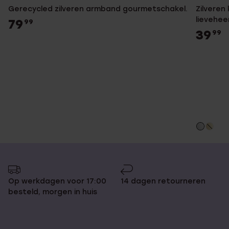
Gerecycled zilveren armband gourmetschakel.
Zilveren
lievehee
79
99
39
99
Op werkdagen voor 17:00
14 dagen retourneren
besteld, morgen in huis