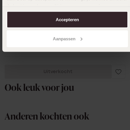
Je kunt je voorkeuren altijd weer aanpassen. Lees er meer
01-06-2024 - Luna
over in ons
cookiebeleid
.
Accepteren
Ik vind het een mooi product en ben de
super blij mee goede kwaliteit
Aanpassen
Toon meer
Uitverkocht
Ook leuk voor jou
Anderen kochten ook