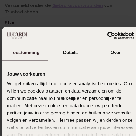
Verzameld onder de
Gebruiksvoorwaarden
van
Trusted shops
Filter
08-02-2025 - Sofie V.
Toestemming
Details
Over
Leuk kado
Jouw voorkeuren
Wij gebruiken altijd functionele en analytische cookies. Ook
01-07-2024 - V M.
willen we cookies plaatsen en data verzamelen om de
Leuk armbandje! Soms prikken de langere
communicatie naar jou makkelijker en persoonlijker te
stukjes die eraan zitten een beetje. Maar
maken. Met deze cookies en data kunnen wij en derde
dan moet je gewoon het armbandje iets
partijen jouw internetgedrag binnen en buiten onze website
losser doen.
volgen en verzamelen. Hiermee passen wij en derden onze
website, advertenties en communicatie aan jouw interesses
aan. Door op ‘accepteren’ te klikken ga je hiermee akkoord.