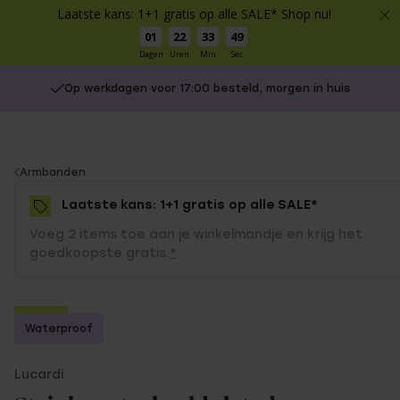
Laatste kans: 1+1 gratis op alle SALE* Shop nu!
01
22
33
49
Dagen
Uren
Min
Sec
Op werkdagen voor 17:00 besteld, morgen in huis
You
Armbanden
are
Laatste kans: 1+1 gratis op alle SALE*
here:
Voeg 2 items toe aan je winkelmandje en krijg het
goedkoopste gratis.
*
-50%
Waterproof
1+1 gratis
Lucardi