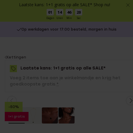
Laatste kans: 1+1 gratis op alle SALE* Shop nu!
01
14
46
20
Dagen
Uren
Min
Sec
Op werkdagen voor 17:00 besteld, morgen in huis
You
Kettingen
are
Laatste kans: 1+1 gratis op alle SALE*
here:
Voeg 2 items toe aan je winkelmandje en krijg het
goedkoopste gratis.
*
-50%
1+1 gratis