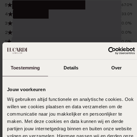
5
67.0%
4
33.0%
3
0.0%
2
0.0%
1
0.0%
Verzameld onder de
Gebruiksvoorwaarden
van
Trusted shops
Toestemming
Details
Over
Filter
Jouw voorkeuren
Wij gebruiken altijd functionele en analytische cookies. Ook
13-11-2025 - Malasheena T.
willen we cookies plaatsen en data verzamelen om de
Had ik al altijd al willen hebben .. past goed
communicatie naar jou makkelijker en persoonlijker te
bij mijn outfit
maken. Met deze cookies en data kunnen wij en derde
partijen jouw internetgedrag binnen en buiten onze website
volgen en verzamelen. Hiermee passen wij en derden onze