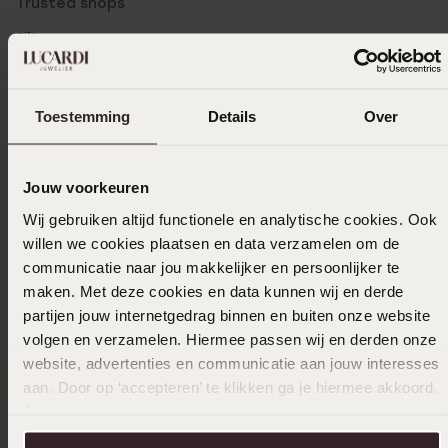
Trusted shops
Filter
Toestemming
Details
Over
21-05-2025 - Annemieke J.
Heb m nog steeds
Jouw voorkeuren
Wij gebruiken altijd functionele en analytische cookies. Ook
willen we cookies plaatsen en data verzamelen om de
30-06-2024 - Alie
communicatie naar jou makkelijker en persoonlijker te
Mooi materiaal en ik kring alleen maar
maken. Met deze cookies en data kunnen wij en derde
complimenten
partijen jouw internetgedrag binnen en buiten onze website
volgen en verzamelen. Hiermee passen wij en derden onze
website, advertenties en communicatie aan jouw interesses
aan. Door op ‘accepteren’ te klikken ga je hiermee akkoord.
01-04-2024 - Annemieke J.
Je kunt je voorkeuren altijd weer aanpassen. Lees er meer
Heel mooi
over in ons
cookiebeleid
.