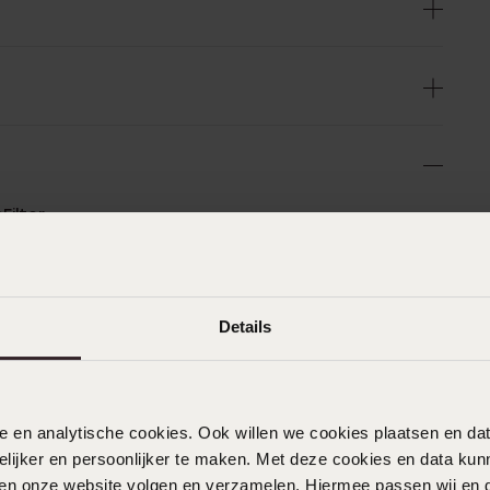
n
Filter
0%
14-08-2025 - Hans v.
Details
%
zeer vriendelijke verkoopster dacht met
%
je mee
%
%
nele en analytische cookies. Ook willen we cookies plaatsen en 
ijker en persoonlijker te maken. Met deze cookies en data kunn
03-08-2025 - Constance T.
iten onze website volgen en verzamelen. Hiermee passen wij en 