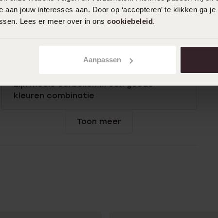
 aan jouw interesses aan. Door op ‘accepteren’ te klikken ga je
De oorbellen zijn sierlijk, mooi van kleur
assen. Lees er meer over in ons
cookiebeleid
.
en de goede grootte voor op het oor.
Aanpassen
01-06-2025 - Connor S.
Zijn mooie oorbellen in een goede
kleuren combinatie
Toon meer