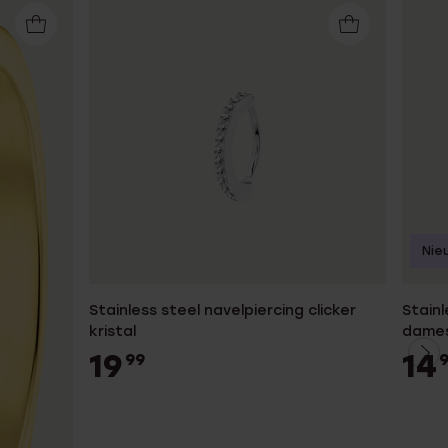
Nie
Stainless steel navelpiercing clicker
Stainl
kristal
dame
19
14
99