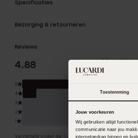
Specificaties
Bezorging & retourneren
Reviews
8 Beoordelinge
4.88
5
88.
Toestemming
4
13.0
3
0.0
2
Jouw voorkeuren
0.0
1
0.0
Wij gebruiken altijd functio
communicatie naar jou makkel
Verzameld onder de
Gebruiksvoorwaarden
van
internetgedrag binnen en bu