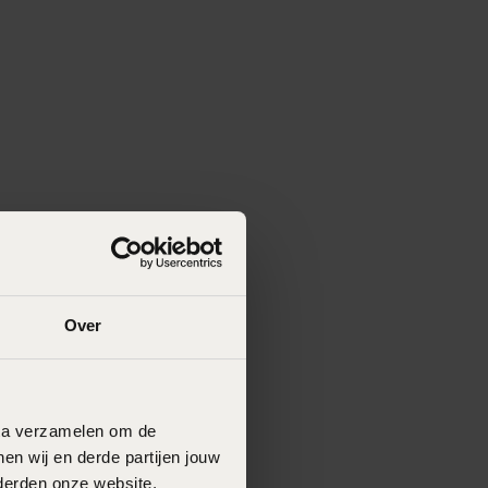
Over
data verzamelen om de
en wij en derde partijen jouw
derden onze website,