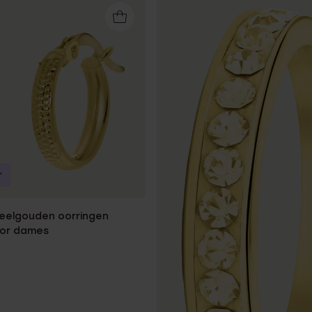
r
geelgouden oorringen
oor dames