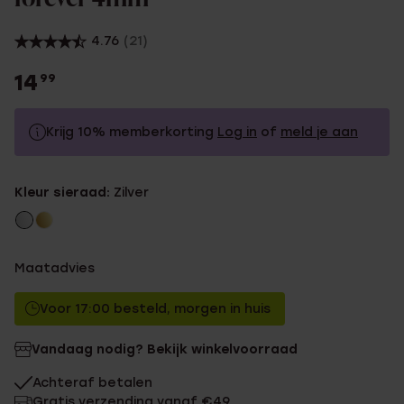
4.76
(21)
14
99
Krijg 10% memberkorting
Log in
of
meld je aan
14.99
Zonder memberkorting
Kleur sieraad:
Zilver
13.49
Met memberkorting
Maatadvies
Voor 17:00 besteld, morgen in huis
Vandaag nodig? Bekijk winkelvoorraad
Achteraf betalen
Gratis verzending vanaf €49