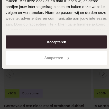
maken. Met deze cookies en data kunnen wij en derde
partijen jouw internetgedrag binnen en buiten onze website
volgen en verzamelen. Hiermee passen wij en derden onze
website, advertenties en communicatie aan jouw interesses
aan. Door op ‘accepteren’ te klikken ga je hiermee akkoord.
Je kunt je voorkeuren altijd weer aanpassen. Lees er meer
over in ons
cookiebeleid
.
Accepteren
Aanpassen
-30%
Duurzamer
-50%
Gerecycled stainless steel armband dubbel
14 Karaa