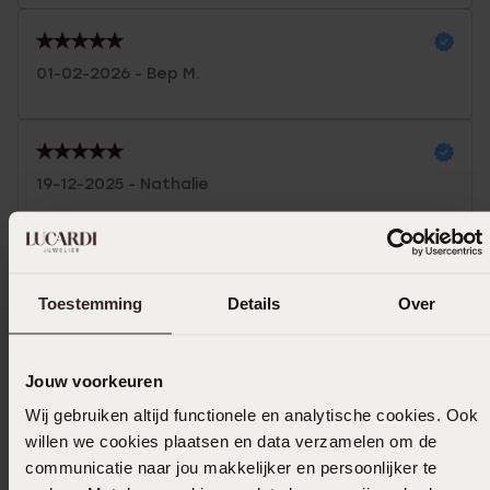
01-02-2026 - Bep M.
19-12-2025 - Nathalie
Mooie schakelarmband. Dag en nacht te
dragen.
Toestemming
Details
Over
Toon meer
Jouw voorkeuren
Wij gebruiken altijd functionele en analytische cookies. Ook
Selecteer maat & bestel
willen we cookies plaatsen en data verzamelen om de
communicatie naar jou makkelijker en persoonlijker te
Ook leuk voor jou