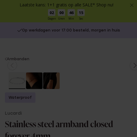
Laatste kans: 1+1 gratis op alle SALE* Shop nu!
02
00
46
15
Dagen
Uren
Min
Sec
Op werkdagen voor 17:00 besteld, morgen in huis
You
Armbanden
are
here:
Waterproof
Lucardi
Stainless steel armband closed
forever 4mm