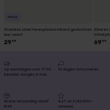
Nieuw
Stainless steel herenplaatarmband gevlochten
Zilvere
leer zwart
infinity
29
69
99
99
Op werkdagen voor 17:00
14 dagen retourneren
besteld, morgen in huis
Gratis verzending vanaf
4,67 uit 5 (82.000+
€49
reviews)