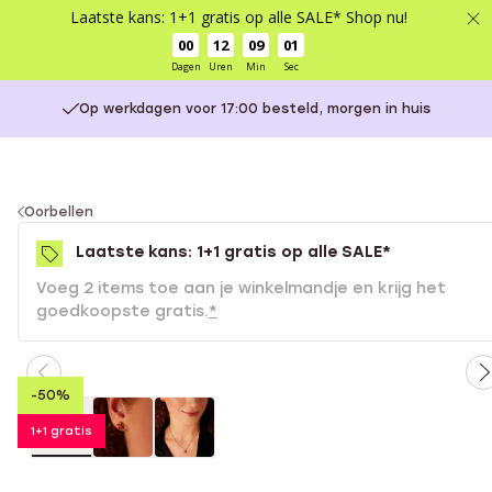
Laatste kans: 1+1 gratis op alle SALE* Shop nu!
00
12
09
01
Dagen
Uren
Min
Sec
Op werkdagen voor 17:00 besteld, morgen in huis
You
Oorbellen
are
Laatste kans: 1+1 gratis op alle SALE*
here:
Voeg 2 items toe aan je winkelmandje en krijg het
goedkoopste gratis.
*
-50%
1+1 gratis