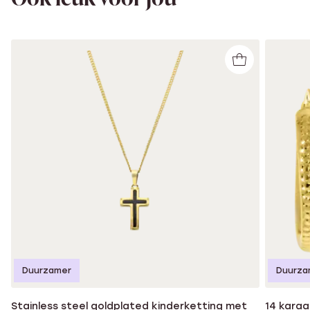
Duurzamer
Duurza
Stainless steel goldplated kinderketting met
14 karaa