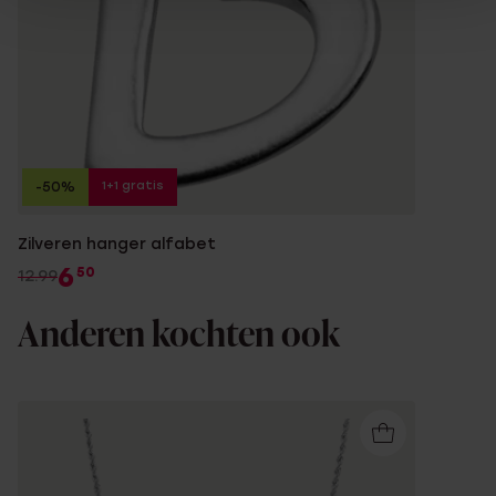
1+1 gratis
-50%
Zilveren hanger alfabet
6
50
12.99
Anderen kochten ook