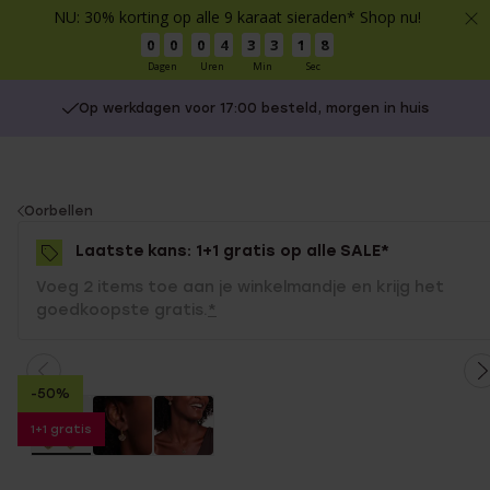
NU: 30% korting op alle 9 karaat sieraden* Shop nu!
0
0
0
4
3
3
1
8
Dagen
Uren
Min
Sec
Op werkdagen voor 17:00 besteld, morgen in huis
You
Oorbellen
are
Laatste kans: 1+1 gratis op alle SALE*
here:
Voeg 2 items toe aan je winkelmandje en krijg het
goedkoopste gratis.
*
-50%
1+1 gratis