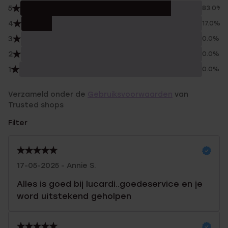
5
83.0%
4
17.0%
3
0.0%
2
0.0%
1
0.0%
Verzameld onder de
Gebruiksvoorwaarden
van
Trusted shops
Filter
17-05-2025 - Annie S.
Alles is goed bij lucardi..goedeservice en je
word uitstekend geholpen