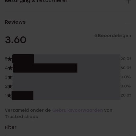
Bezorging & retourneren
Reviews
5 Beoordelingen
3.60
5
20.0%
4
60.0%
3
0.0%
2
0.0%
1
20.0%
Verzameld onder de
Gebruiksvoorwaarden
van
Trusted shops
Filter