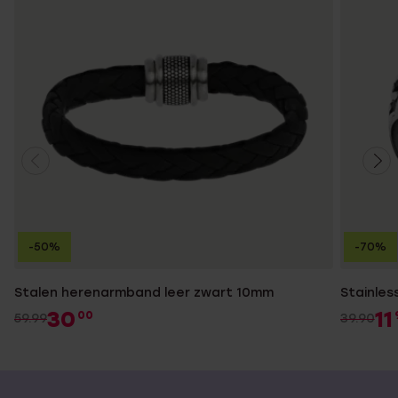
-50%
-70%
Stalen herenarmband leer zwart 10mm
Stainles
30
11
00
59.99
39.90