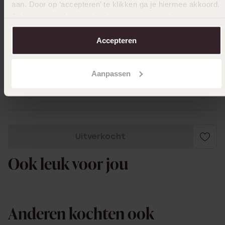
aan. Door op ‘accepteren’ te klikken ga je hiermee akkoord.
Je kunt je voorkeuren altijd weer aanpassen. Lees er meer
over in ons
cookiebeleid
.
Accepteren
16-10-2024 - Nicole Van d.
Mooie oorbellen en goede kwaliteit. Ze
blijven mooi qua kleur, hangers blijven goed
Aanpassen
zitten. Heel tevreden over.
Uitverkocht
Ook leuk voor jou
Anderen kochten ook