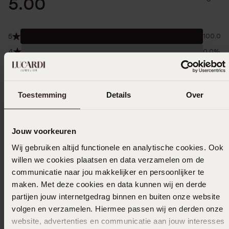
5.00
5
100.0%
4
0.0%
3
0.0%
2
0.0%
Toestemming
Details
Over
1
0.0%
Verzameld onder de
Gebruiksvoorwaarden
van
Jouw voorkeuren
Trusted shops
Wij gebruiken altijd functionele en analytische cookies. Ook
Filter
willen we cookies plaatsen en data verzamelen om de
communicatie naar jou makkelijker en persoonlijker te
maken. Met deze cookies en data kunnen wij en derde
15-02-2026
partijen jouw internetgedrag binnen en buiten onze website
volgen en verzamelen. Hiermee passen wij en derden onze
Geweldige tekst heb ze ook in het
website, advertenties en communicatie aan jouw interesses
goudkleurig love love love it!