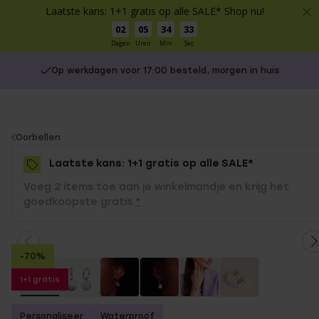
Laatste kans: 1+1 gratis op alle SALE* Shop nu!
02
05
34
33
Dagen
Uren
Min
Sec
Op werkdagen voor 17:00 besteld, morgen in huis
You
Oorbellen
are
Laatste kans: 1+1 gratis op alle SALE*
here:
Voeg 2 items toe aan je winkelmandje en krijg het
goedkoopste gratis.
*
-70%
1+1 gratis
Personaliseer
Waterproof