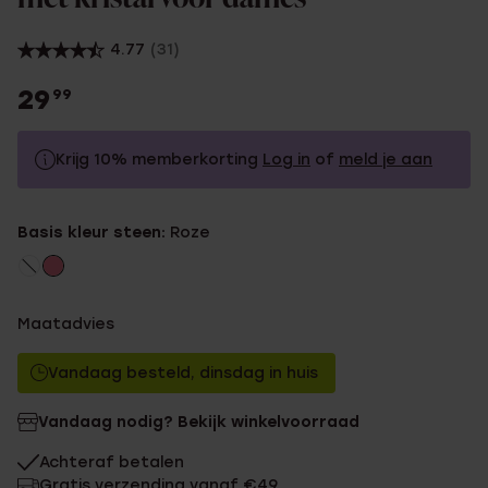
4.77
(31)
29
99
Krijg 10% memberkorting
Log in
of
meld je aan
29.99
Zonder memberkorting
Basis kleur steen:
Roze
26.99
Met memberkorting
Maatadvies
Vandaag besteld, dinsdag in huis
Vandaag nodig? Bekijk winkelvoorraad
Achteraf betalen
Gratis verzending vanaf €49