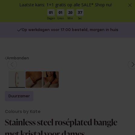
Laatste kans: 1+1 gratis op alle SALE* Shop nu!
01
01
20
36
Dagen
Uren
Min
Sec
Op werkdagen voor 17:00 besteld, morgen in huis
You
Armbanden
are
here:
Duurzamer
Colours by Kate
Stainless steel roséplated bangle
met kristal voor dames