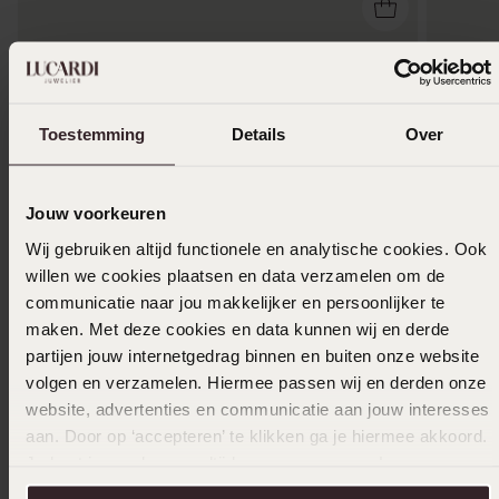
Toestemming
Details
Over
Jouw voorkeuren
Wij gebruiken altijd functionele en analytische cookies. Ook
willen we cookies plaatsen en data verzamelen om de
communicatie naar jou makkelijker en persoonlijker te
maken. Met deze cookies en data kunnen wij en derde
-33%
Personaliseer
-33%
partijen jouw internetgedrag binnen en buiten onze website
volgen en verzamelen. Hiermee passen wij en derden onze
Stainless steel roséplated bangle met kristal
Stainles
website, advertenties en communicatie aan jouw interesses
voor dames
voor da
aan. Door op ‘accepteren’ te klikken ga je hiermee akkoord.
19
19
99
29.99
29.99
Je kunt je voorkeuren altijd weer aanpassen. Lees er meer
over in ons
cookiebeleid
.