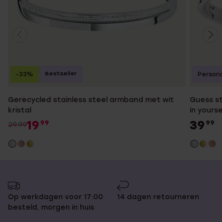
Bestseller
-33%
Persona
Gerecycled stainless steel armband met wit
Guess st
kristal
in yourse
19
39
99
99
29.99
Op werkdagen voor 17:00
14 dagen retourneren
besteld, morgen in huis