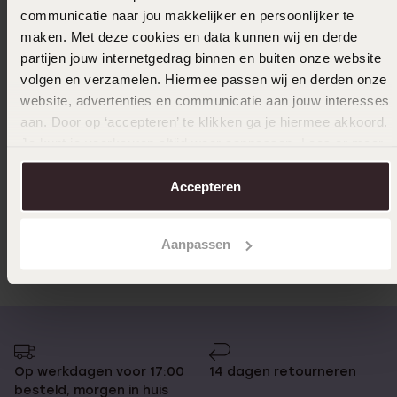
communicatie naar jou makkelijker en persoonlijker te
maken. Met deze cookies en data kunnen wij en derde
partijen jouw internetgedrag binnen en buiten onze website
Alleen in winkel
Alleen i
volgen en verzamelen. Hiermee passen wij en derden onze
website, advertenties en communicatie aan jouw interesses
Studex stainless steel schietoorbel flamingo
Studex 9
aan. Door op ‘accepteren’ te klikken ga je hiermee akkoord.
5mm 241
kristal 
Je kunt je voorkeuren altijd weer aanpassen. Lees er meer
14
34
99
99
over in ons
cookiebeleid
.
Accepteren
Anderen kochten ook
Aanpassen
Op werkdagen voor 17:00
14 dagen retourneren
besteld, morgen in huis