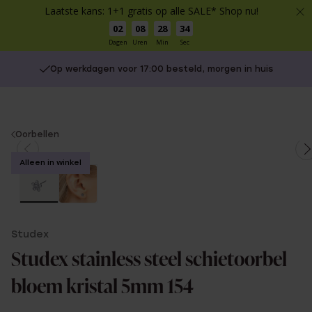
Laatste kans: 1+1 gratis op alle SALE* Shop nu!
02
08
28
34
Dagen
Uren
Min
Sec
Op werkdagen voor 17:00 besteld, morgen in huis
You
Oorbellen
are
Alleen in winkel
here:
Studex
Studex stainless steel schietoorbel
bloem kristal 5mm 154