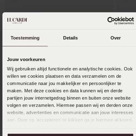
Alleen in winkel
Alleen i
Studex stainless steel schietoorbel barbell 181
Toestemming
Details
Over
19
17
99
49
Jouw voorkeuren
Anderen kochten ook
Wij gebruiken altijd functionele en analytische cookies. Ook
willen we cookies plaatsen en data verzamelen om de
communicatie naar jou makkelijker en persoonlijker te
maken. Met deze cookies en data kunnen wij en derde
partijen jouw internetgedrag binnen en buiten onze website
volgen en verzamelen. Hiermee passen wij en derden onze
website, advertenties en communicatie aan jouw interesses
aan. Door op ‘accepteren’ te klikken ga je hiermee akkoord.
Je kunt je voorkeuren altijd weer aanpassen. Lees er meer
over in ons
cookiebeleid
.