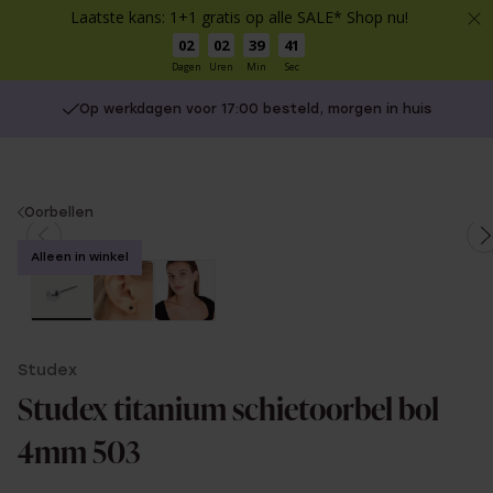
Laatste kans: 1+1 gratis op alle SALE* Shop nu!
02
02
39
41
Dagen
Uren
Min
Sec
Op werkdagen voor 17:00 besteld, morgen in huis
You
Oorbellen
are
Alleen in winkel
here:
Studex
Studex titanium schietoorbel bol
4mm 503