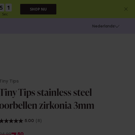
5
0
SHOP NU
Sec
 schieten
Nederlands
Tiny Tips
Tiny Tips stainless steel
oorbellen zirkonia 3mm
5.00
(8)
50
24.99