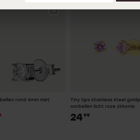
orbellen rond 4mm met
Tiny tips stainless steel gold
oorbellen licht roze zirkonia
24
9
99