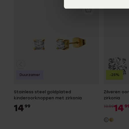
Duurzamer
-25%
Stainless steel goldplated
Zilveren o
kinderoorknoppen met zirkonia
zirkonia
14
14
99
9
19.99