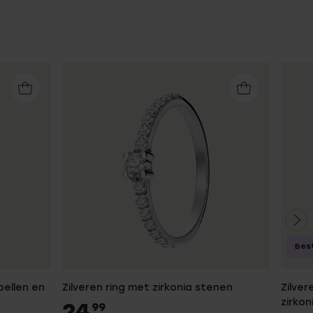
Best
bellen en
Zilveren ring met zirkonia stenen
Zilver
zirkon
24
99