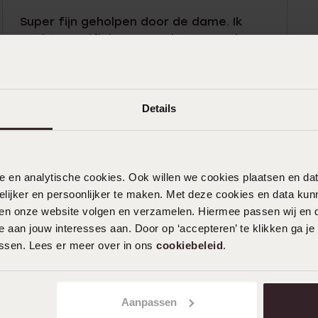
Super fijn geholpen door de dame. Ik
zocht specifiek een product en ze kon
me super goed helpen en happy de deur
uit gegaan. Top service.
Details
16-07-2025 - Inge H.
nele en analytische cookies. Ook willen we cookies plaatsen en 
Toon meer
ijker en persoonlijker te maken. Met deze cookies en data kunn
iten onze website volgen en verzamelen. Hiermee passen wij en 
 aan jouw interesses aan. Door op ‘accepteren’ te klikken ga je
assen. Lees er meer over in ons
cookiebeleid
.
Aanpassen