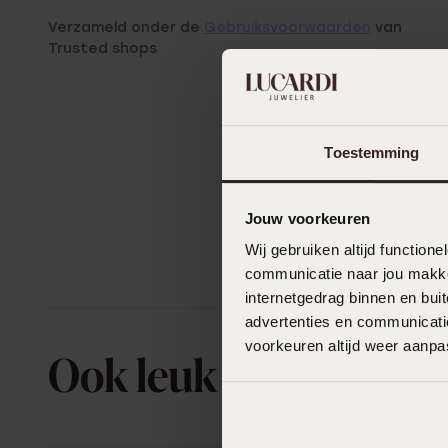
Verzameld onder de
Gebruiksvoorwaarden
van
Trusted shops
Toestemming
Jouw voorkeuren
Wij gebruiken altijd functio
communicatie naar jou makkel
internetgedrag binnen en bu
advertenties en communicatie
voorkeuren altijd weer aanp
Ook leuk voor jou