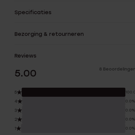
Specificaties
Bezorging & retourneren
Reviews
8 Beoordelinge
5.00
5
100.
4
0.0
3
0.0
2
0.0
1
0.0