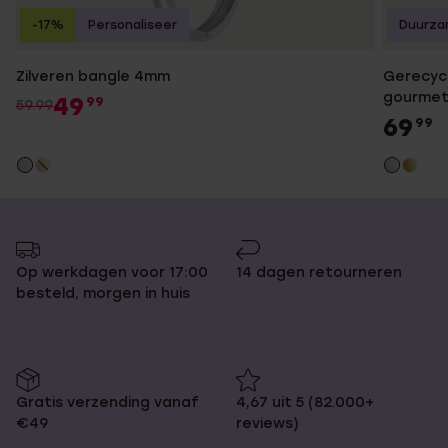
-17%
Personaliseer
Duurza
Zilveren bangle 4mm
Gerecyc
gourme
49
99
59.99
69
99
Op werkdagen voor 17:00
14 dagen retourneren
besteld, morgen in huis
Gratis verzending vanaf
4,67 uit 5 (82.000+
€49
reviews)