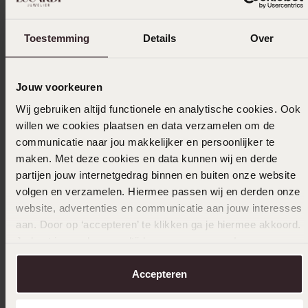
Toestemming
Details
Over
Jouw voorkeuren
Wij gebruiken altijd functionele en analytische cookies. Ook
willen we cookies plaatsen en data verzamelen om de
communicatie naar jou makkelijker en persoonlijker te
maken. Met deze cookies en data kunnen wij en derde
partijen jouw internetgedrag binnen en buiten onze website
volgen en verzamelen. Hiermee passen wij en derden onze
website, advertenties en communicatie aan jouw interesses
aan. Door op ‘accepteren’ te klikken ga je hiermee akkoord.
Bestseller
-33%
Duurza
Je kunt je voorkeuren altijd weer aanpassen. Lees er meer
over in ons
cookiebeleid
.
Gerecycled zilveren armband rhodiumplated
Gerecyc
Accepteren
hart schakel
fantasi
39
49
99
99
59.99