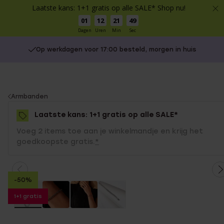
Laatste kans: 1+1 gratis op alle SALE* Shop nu!
01
12
21
48
Dagen
Uren
Min
Sec
Op werkdagen voor 17:00 besteld, morgen in huis
You
Armbanden
are
Laatste kans: 1+1 gratis op alle SALE*
here:
Voeg 2 items toe aan je winkelmandje en krijg het
goedkoopste gratis.
*
-50%
1+1 gratis