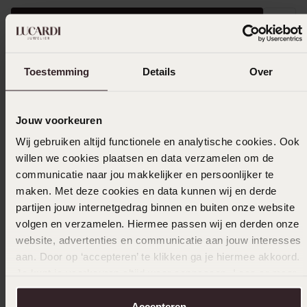
Selecteer maat & bestel
Ook leuk voor jou
Toestemming
Details
Over
Jouw voorkeuren
Wij gebruiken altijd functionele en analytische cookies. Ook
willen we cookies plaatsen en data verzamelen om de
communicatie naar jou makkelijker en persoonlijker te
maken. Met deze cookies en data kunnen wij en derde
partijen jouw internetgedrag binnen en buiten onze website
volgen en verzamelen. Hiermee passen wij en derden onze
website, advertenties en communicatie aan jouw interesses
aan. Door op ‘accepteren’ te klikken ga je hiermee akkoord.
Je kunt je voorkeuren altijd weer aanpassen. Lees er meer
over in ons
cookiebeleid
.
Accepteren