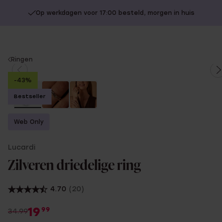
Op werkdagen voor 17:00 besteld, morgen in huis
You
Ringen
are
-43%
here:
Bestseller
Web Only
Lucardi
Zilveren driedelige ring
4.70
(20)
19
99
34.99