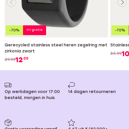
1+1 gratis
-70%
-70%
Gerecycled stainless steel heren zegelring met
Stainles
zirkonia zwart
1
34.99
12
00
39.99
Op werkdagen voor 17:00
14 dagen retourneren
besteld, morgen in huis