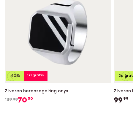
1+1 gratis
-50%
2e grat
Zilveren herenzegelring onyx
Zilveren
70
99
00
99
139.99