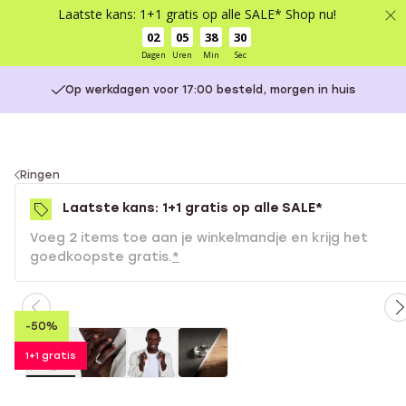
Laatste kans: 1+1 gratis op alle SALE* Shop nu!
02
05
38
29
Dagen
Uren
Min
Sec
Op werkdagen voor 17:00 besteld, morgen in huis
You
Ringen
are
Laatste kans: 1+1 gratis op alle SALE*
here:
Voeg 2 items toe aan je winkelmandje en krijg het
goedkoopste gratis.
*
-50%
1+1 gratis