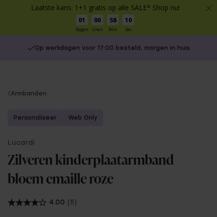
Laatste kans: 1+1 gratis op alle SALE* Shop nu!
01
00
58
10
Dagen
Uren
Min
Sec
Op werkdagen voor 17:00 besteld, morgen in huis
You
Armbanden
are
here:
Personaliseer
Web Only
Lucardi
Zilveren kinderplaatarmband
bloem emaille roze
4.00
(5)