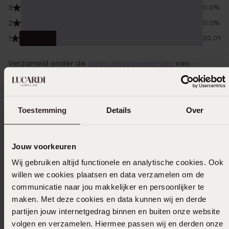
3
0.0%
2
0.0%
1
20.0%
Verzameld onder de
Gebruiksvoorwaarden
van
Trusted shops
Filter
Toestemming
Details
Over
12-12-2023 - Astrid V.
Jouw voorkeuren
Leuk klein armbandje voor een baby
Wij gebruiken altijd functionele en analytische cookies. Ook
willen we cookies plaatsen en data verzamelen om de
communicatie naar jou makkelijker en persoonlijker te
maken. Met deze cookies en data kunnen wij en derde
23-05-2023 - Pervin S.
partijen jouw internetgedrag binnen en buiten onze website
Super leuk om als cadeau te geven
volgen en verzamelen. Hiermee passen wij en derden onze