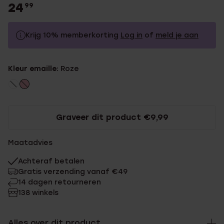
24
99
Krijg 10% memberkorting
Log in
of
meld je aan
24.99
Zonder memberkorting
Kleur emaille:
Roze
22.49
Met memberkorting
Graveer dit product €9,99
Maatadvies
Achteraf betalen
Gratis verzending vanaf €49
14 dagen retourneren
138 winkels
Alles over dit product