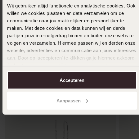
Wij gebruiken altijd functionele en analytische cookies. Ook
17-08-2025 - Rianne F.
willen we cookies plaatsen en data verzamelen om de
communicatie naar jou makkelijker en persoonlijker te
maken. Met deze cookies en data kunnen wij en derde
Toon meer
partijen jouw internetgedrag binnen en buiten onze website
volgen en verzamelen. Hiermee passen wij en derden onze
website, advertenties en communicatie aan jouw interesses
aan. Door op ‘accepteren’ te klikken ga je hiermee akkoord.
Uitverkocht
Je kunt je voorkeuren altijd weer aanpassen. Lees er meer
over in ons
cookiebeleid
.
Ook leuk voor jou
Accepteren
Aanpassen