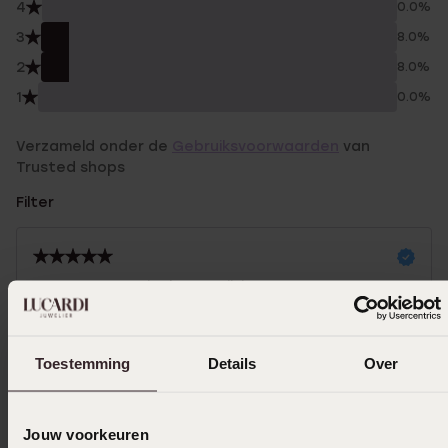
4
0.0%
3
8.0%
2
8.0%
1
0.0%
Verzameld onder de
Gebruiksvoorwaarden
van
Trusted shops
Filter
08-06-2026 - Nicole Van Rijsinge
Toestemming
Details
Over
14-11-2025
Jouw voorkeuren