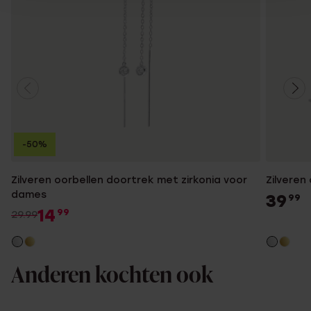
-50%
Zilveren oorbellen doortrek met zirkonia voor
Zilveren
dames
39
99
14
99
29.99
Anderen kochten ook