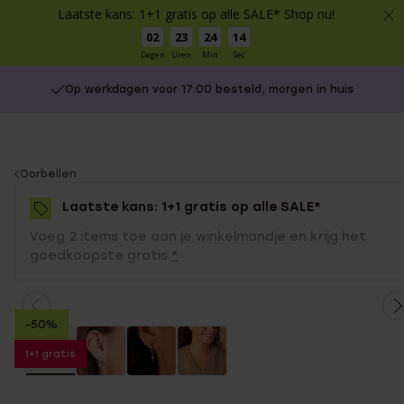
Laatste kans: 1+1 gratis op alle SALE* Shop nu!
02
23
24
14
Dagen
Uren
Min
Sec
Op werkdagen voor 17:00 besteld, morgen in huis
You
Oorbellen
are
Laatste kans: 1+1 gratis op alle SALE*
here:
Voeg 2 items toe aan je winkelmandje en krijg het
goedkoopste gratis.
*
-50%
1+1 gratis