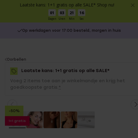
Laatste kans: 1+1 gratis op alle SALE* Shop nu!
01
03
21
16
Dagen
Uren
Min
Sec
Op werkdagen voor 17:00 besteld, morgen in huis
You
Oorbellen
are
Laatste kans: 1+1 gratis op alle SALE*
here:
Voeg 2 items toe aan je winkelmandje en krijg het
goedkoopste gratis.
*
-50%
1+1 gratis