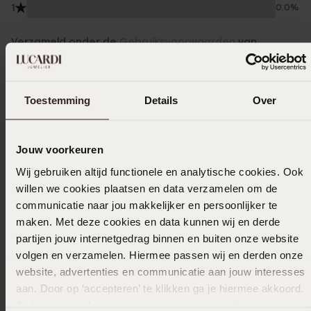
1
0.0%
Verzameld onder de
Gebruiksvoorwaarden
van
Trusted shops
Filter
Toestemming
Details
Over
18-11-2025 - Patricia S.
Jouw voorkeuren
Eat een prachtig kado. Mijn zusje voelde zich
Wij gebruiken altijd functionele en analytische cookies. Ook
een stralende prinses
willen we cookies plaatsen en data verzamelen om de
communicatie naar jou makkelijker en persoonlijker te
maken. Met deze cookies en data kunnen wij en derde
partijen jouw internetgedrag binnen en buiten onze website
23-10-2025 - Dorrestein
volgen en verzamelen. Hiermee passen wij en derden onze
Mooie glinsterende oorbellen.
website, advertenties en communicatie aan jouw interesses
aan. Door op ‘accepteren’ te klikken ga je hiermee akkoord.
Je kunt je voorkeuren altijd weer aanpassen. Lees er meer