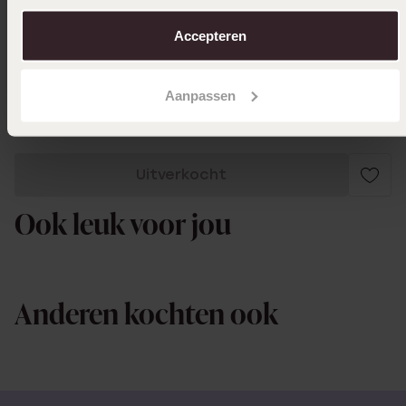
over in ons
cookiebeleid
.
26-04-2025 - Bianca V.
Accepteren
Toon meer
Aanpassen
Uitverkocht
Ook leuk voor jou
Anderen kochten ook