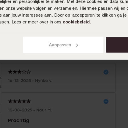
ijker en persoonlijker te maken. Met deze cookies en data kunn
iten onze website volgen en verzamelen. Hiermee passen wij en 
 aan jouw interesses aan. Door op ‘accepteren’ te klikken ga je
assen. Lees er meer over in ons
cookiebeleid
.
Aanpassen
n
Filter
0%
16-12-2025 - Nynke v.
%
%
%
12-08-2025 - Nour M.
%
Prachtig