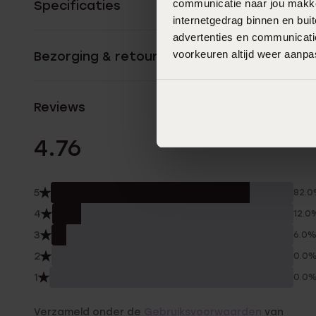
communicatie naar jou makkel
Specificaties
internetgedrag binnen en bu
advertenties en communicatie
voorkeuren altijd weer aanp
Bezorging & retourneren
Reviews
17 Beoordelinge
4.76
5
82.
4
12.0
3
6.0
2
0.0
1
0.0
Verzameld onder de
Gebruiksvoorwaarden
van