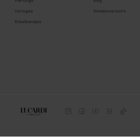
Piercings
Blog
Horloges
Winkeloverzicht
Enkelbandjes