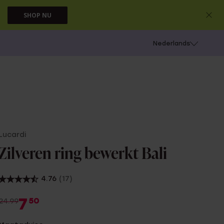
SHOP NU
 schieten
Nederlands
Lucardi
Zilveren ring bewerkt Bali
4.76
(17)
7
50
24.99