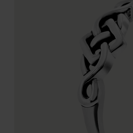
Enkelbandjes
Trouwringen
Accessoires
Piercings