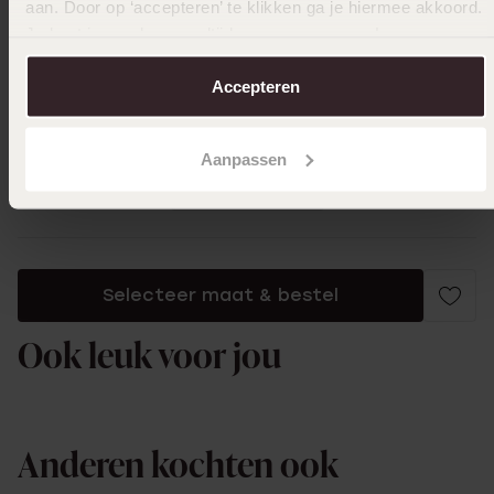
aan. Door op ‘accepteren’ te klikken ga je hiermee akkoord.
Je kunt je voorkeuren altijd weer aanpassen. Lees er meer
over in ons
cookiebeleid
.
22-06-2024 - Jessica L.
Accepteren
Leuke ring bij de bijpassende oorbellen.
Aanpassen
Toon meer
Selecteer maat & bestel
Ook leuk voor jou
Anderen kochten ook