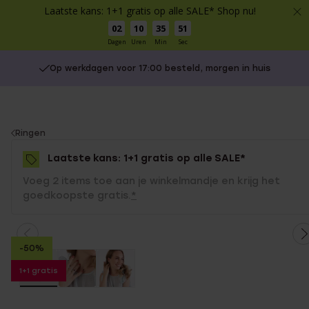
Laatste kans: 1+1 gratis op alle SALE* Shop nu!
02
10
35
51
Dagen
Uren
Min
Sec
Op werkdagen voor 17:00 besteld, morgen in huis
You
Ringen
are
Laatste kans: 1+1 gratis op alle SALE*
here:
Voeg 2 items toe aan je winkelmandje en krijg het
goedkoopste gratis.
*
-50%
1+1 gratis