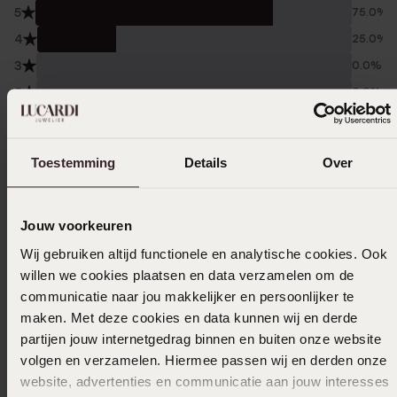
5
75.0%
4
25.0%
3
0.0%
2
0.0%
1
0.0%
Toestemming
Details
Over
Verzameld onder de
Gebruiksvoorwaarden
van
Trusted shops
Filter
Jouw voorkeuren
Wij gebruiken altijd functionele en analytische cookies. Ook
willen we cookies plaatsen en data verzamelen om de
15-06-2025 - Jill V.
communicatie naar jou makkelijker en persoonlijker te
maken. Met deze cookies en data kunnen wij en derde
partijen jouw internetgedrag binnen en buiten onze website
volgen en verzamelen. Hiermee passen wij en derden onze
19-12-2024 - M D.
website, advertenties en communicatie aan jouw interesses