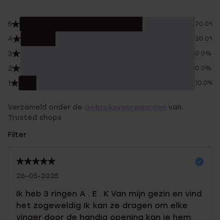
5
70.0%
4
20.0%
3
0.0%
2
0.0%
1
10.0%
Verzameld onder de
Gebruiksvoorwaarden
van
Trusted shops
Filter
26-05-2025
Ik heb 3 ringen A . E . K Van mijn gezin en vind
het zogeweldig Ik kan ze dragen om elke
vinger door de handig opening kan je hem