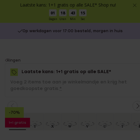
Laatste kans: 1+1 gratis op alle SALE* Shop nu!
01
18
43
14
Dagen
Uren
Min
Sec
Op werkdagen voor 17:00 besteld, morgen in huis
You
Ringen
are
Laatste kans: 1+1 gratis op alle SALE*
here:
Voeg 2 items toe aan je winkelmandje en krijg het
goedkoopste gratis.
*
-70%
1+1 gratis