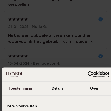
verstellen
21-01-2025 - Marlo G.
Het is een dubbele zilveren armband en
waarvoor ik het gebruik lijkt mij duidelijk
15-04-2024 - Bernadette H.
Past goed. Zoals omschreven.
Toon meer
Toestemming
Details
Over
Jouw voorkeuren
Uitverkocht