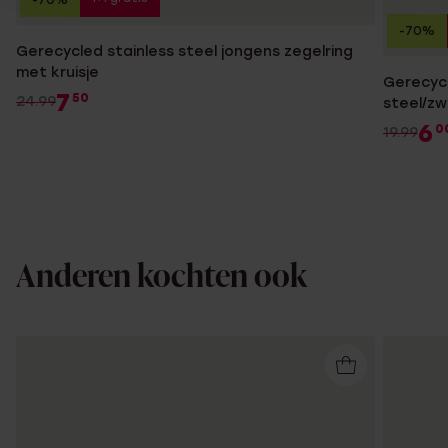
-70%
Gerecycled stainless steel jongens zegelring
met kruisje
Gerecycl
7
50
24.99
steel/zw
6
0
19.99
Anderen kochten ook