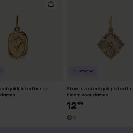
r
Duurzamer
teel goldplated hanger
Stainless steel goldplated h
 dames
bloem voor dames
12
99