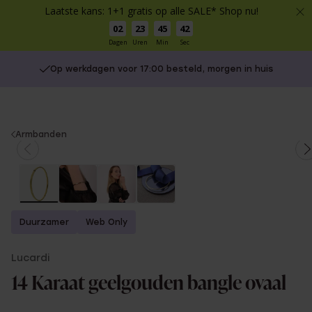
Laatste kans: 1+1 gratis op alle SALE* Shop nu!
02
23
45
42
Dagen
Uren
Min
Sec
Op werkdagen voor 17:00 besteld, morgen in huis
You
Armbanden
are
here:
Duurzamer
Web Only
Lucardi
14 Karaat geelgouden bangle ovaal