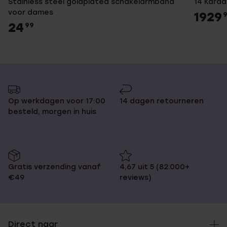
Stainless steel goldplated schakelarmband
14 Karaa
voor dames
1929
24
99
Op werkdagen voor 17:00
14 dagen retourneren
besteld, morgen in huis
Gratis verzending vanaf
4,67 uit 5 (82.000+
€49
reviews)
Direct naar