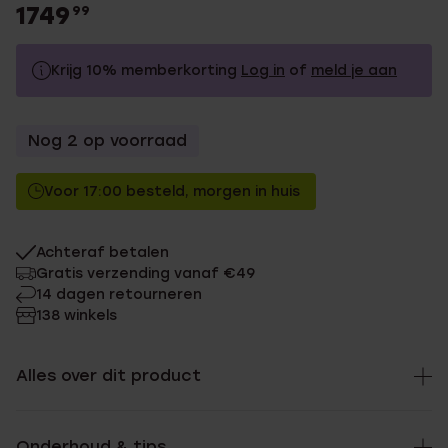
1749
99
Krijg 10% memberkorting
Log in
of
meld je aan
1749.99
Zonder memberkorting
Nog 2 op voorraad
1574.99
Met memberkorting
Voor 17:00 besteld, morgen in huis
Achteraf betalen
Gratis verzending vanaf €49
14 dagen retourneren
138 winkels
Alles over dit product
Onderhoud & tips