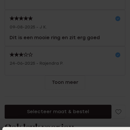
09-08-2025 - J K.
Dit is een mooie ring en zit erg goed
24-06-2025 - Rajendra P.
Toon meer
Selecteer maat & bestel
Ook leuk voor jou