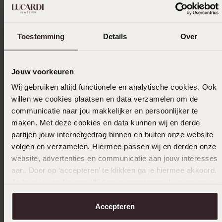
Toestemming
Details
Over
Jouw voorkeuren
Wij gebruiken altijd functionele en analytische cookies. Ook
willen we cookies plaatsen en data verzamelen om de
communicatie naar jou makkelijker en persoonlijker te
maken. Met deze cookies en data kunnen wij en derde
partijen jouw internetgedrag binnen en buiten onze website
volgen en verzamelen. Hiermee passen wij en derden onze
website, advertenties en communicatie aan jouw interesses
aan. Door op ‘accepteren’ te klikken ga je hiermee akkoord.
Je kunt je voorkeuren altijd weer aanpassen. Lees er meer
Bestseller
2e gratis
over in ons
cookiebeleid
.
Accepteren
Stainless steel goldplated dames ring met