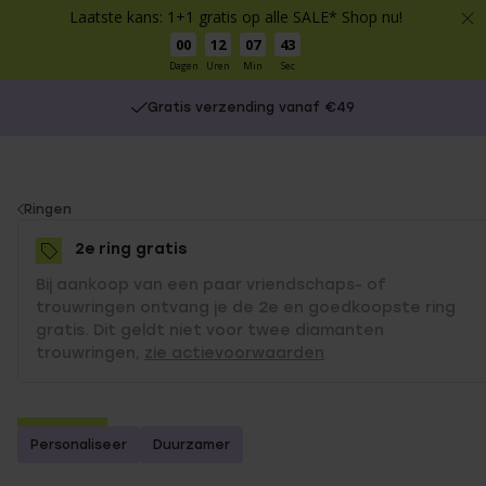
Laatste kans: 1+1 gratis op alle SALE* Shop nu!
00
12
07
42
Dagen
Uren
Min
Sec
Gratis verzending vanaf €49
You
Ringen
are
2e ring gratis
here:
Bij aankoop van een paar vriendschaps- of
trouwringen ontvang je de 2e en goedkoopste ring
gratis. Dit geldt niet voor twee diamanten
trouwringen,
zie actievoorwaarden
2e gratis
Personaliseer
Duurzamer
Bestseller