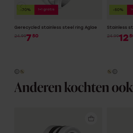
1+1 gratis
1
-70%
-50%
Gerecycled stainless steel ring Aglae
Stainless st
7
12
50
5
24.99
24.99
Anderen kochten ook