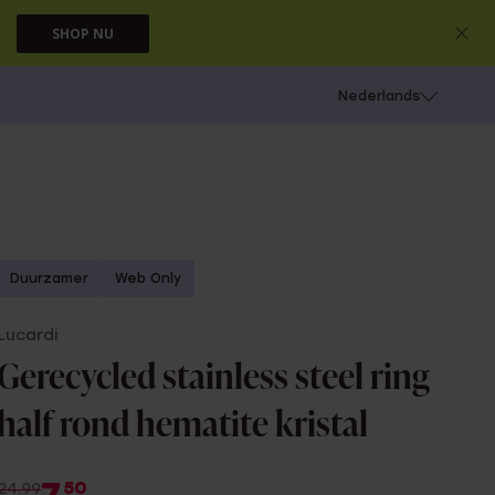
SHOP NU
 schieten
Nederlands
Duurzamer
Web Only
Lucardi
Gerecycled stainless steel ring
half rond hematite kristal
50
24.99