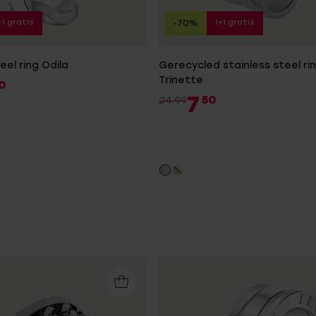
+1 gratis
1+1 gratis
-70%
eel ring Odila
Gerecycled stainless steel ring
Trinette
0
7
50
24.99