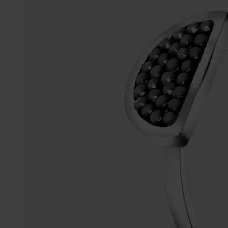
Enkelbandjes
Trouwringen
Accessoires
Piercings