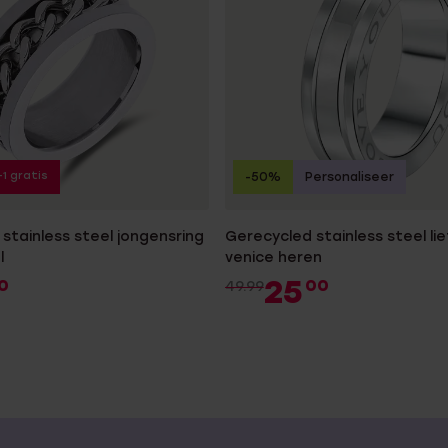
+1 gratis
-50%
Personaliseer
stainless steel jongensring
Gerecycled stainless steel li
l
venice heren
25
0
00
49.99