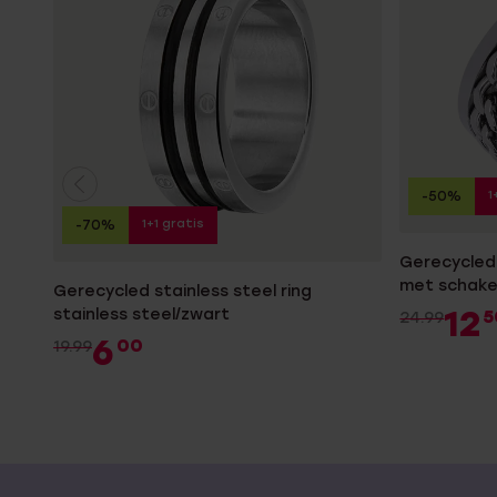
1
-50%
1+1 gratis
-70%
Gerecycled 
met schake
Gerecycled stainless steel ring
12
stainless steel/zwart
5
24.99
6
00
19.99