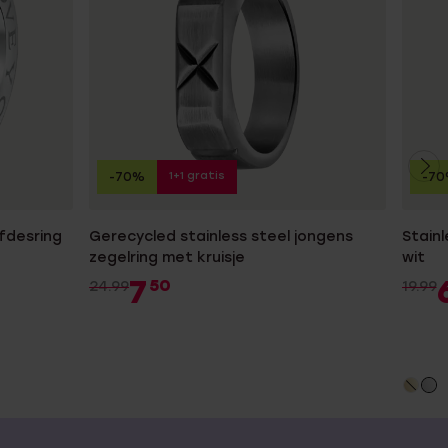
1+1 gratis
-70%
-7
efdesring
Gerecycled stainless steel jongens
Stainl
zegelring met kruisje
wit
7
50
24.99
19.99