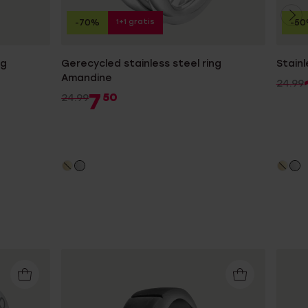
1+1 gratis
-70%
-5
Gerecycled stainless steel ring
Stainl
Amandine
24.99
7
50
24.99