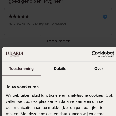
goed geholpen. Mvg henri
06-05-2026 - Rutger Tadema
Toon meer
In winkelmand
Toestemming
Details
Over
Ook leuk voor jou
Jouw voorkeuren
Wij gebruiken altijd functionele en analytische cookies. Ook
willen we cookies plaatsen en data verzamelen om de
communicatie naar jou makkelijker en persoonlijker te
maken. Met deze cookies en data kunnen wij en derde