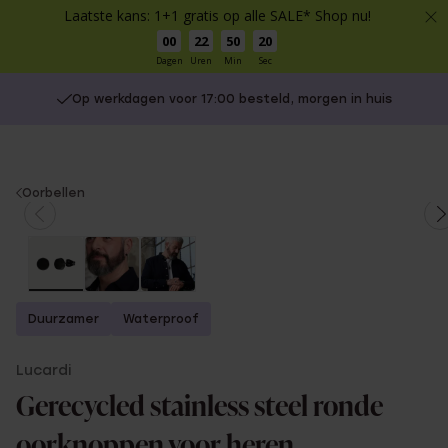
Laatste kans: 1+1 gratis op alle SALE* Shop nu!
00
22
50
20
Dagen
Uren
Min
Sec
Op werkdagen voor 17:00 besteld, morgen in huis
You
Oorbellen
are
here:
Duurzamer
Waterproof
Lucardi
Gerecycled stainless steel ronde
oorknoppen voor heren