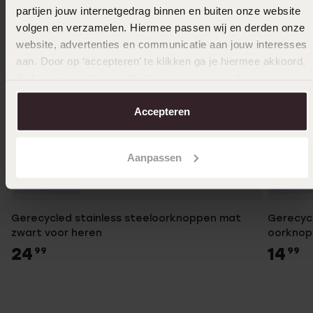
partijen jouw internetgedrag binnen en buiten onze website
volgen en verzamelen. Hiermee passen wij en derden onze
website, advertenties en communicatie aan jouw interesses
aan. Door op ‘accepteren’ te klikken ga je hiermee akkoord.
Je kunt je voorkeuren altijd weer aanpassen. Lees er meer
over in ons
cookiebeleid
.
Accepteren
Aanpassen
Duurzamer
Duurza
Gerecycled stainless steeloorknoppen mat
Gerecycl
zwart voor heren
oorknop
24
14
99
99