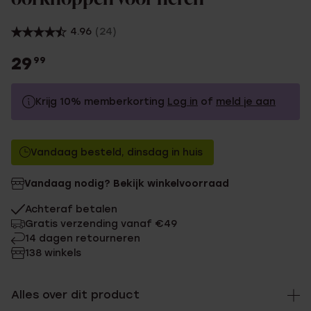
4.96
(24)
29
99
Krijg 10% memberkorting
Log in
of
meld je aan
29.99
Zonder memberkorting
Vandaag besteld, dinsdag in huis
26.99
Met memberkorting
Vandaag nodig? Bekijk winkelvoorraad
Achteraf betalen
Gratis verzending vanaf €49
14 dagen retourneren
138 winkels
Alles over dit product