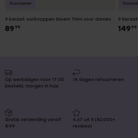
Duurzamer
Duurza
9 karaat oorknoppen bloem 7mm voor dames
9 Karaat
89
149
99
99
Op werkdagen voor 17:00
14 dagen retourneren
besteld, morgen in huis
Gratis verzending vanaf
4,67 uit 5 (82.000+
€49
reviews)