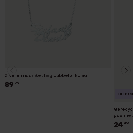
Zilveren naamketting dubbel zirkonia
89
99
Duurza
Gerecyc
gourmet
24
99