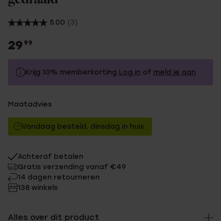
5.00
(3)
29
99
Krijg 10% memberkorting
Log in
of
meld je aan
29.99
Zonder memberkorting
Maatadvies
26.99
Met memberkorting
Vandaag besteld, dinsdag in huis
Achteraf betalen
Gratis verzending vanaf €49
14 dagen retourneren
138 winkels
Alles over dit product