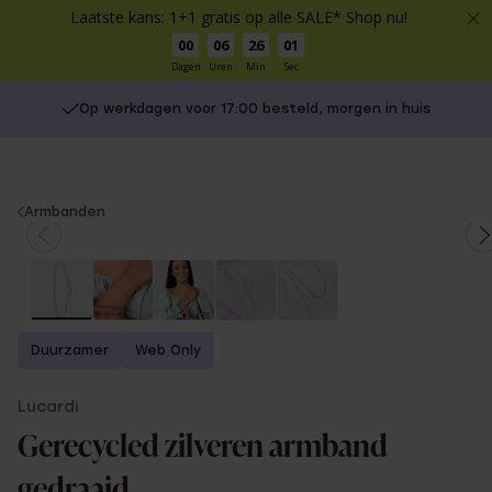
Laatste kans: 1+1 gratis op alle SALE* Shop nu!
00
06
26
01
Dagen
Uren
Min
Sec
Op werkdagen voor 17:00 besteld, morgen in huis
You
Armbanden
are
here:
Duurzamer
Web Only
Lucardi
Gerecycled zilveren armband
gedraaid