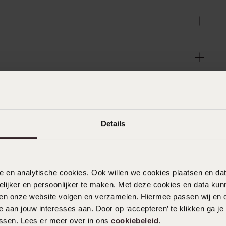
n
Filter
Details
0%
30-05-2026 - Anne d.
%
nele en analytische cookies. Ook willen we cookies plaatsen en 
Mooi qua kleur en formaat, vrolijk maar
ijker en persoonlijker te maken. Met deze cookies en data kunn
%
subtiel door de witte kleur. Kwaliteit ziet
iten onze website volgen en verzamelen. Hiermee passen wij en 
%
er goed uit, uit eerdere ervaringen met
 aan jouw interesses aan. Door op ‘accepteren’ te klikken ga je
dergelijke oorbellen van Lucardi ga ik er
%
assen. Lees er meer over in ons
cookiebeleid
.
vanuit dat ze weer heel lang mee gaan