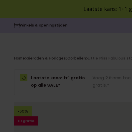
Laatste kans: 1+1 g
Alle producten
Sieraden en Horloges
SA
Winkels & openingstijden
CATEGORIEËN
CATEGORIEËN
CATEGORIEËN
VOOR WIE
VOOR WIE
COLLECTIE
Alle oorbe
Dames
Colorful 
Oorbellen
Cadeaus
Collecties
Dames
Heren
Kralenar
You
Home
Sieraden & Horloges
Oorbellen
Little Miss Fabulous st
Ringen
Cadeausets
Inspiratie
Heren
Kinderen
Vintage
are
Kinderen
Style You
here:
Kettingen
Gepersonaliseerde
Blog
BUDGET
Laatste kans: 1+1 gratis
Voeg 2 items toe
Birthston
cadeaus
Cadeaus 
op alle SALE*
gratis.
*
Camille
Armbanden
POPULAIR
Cadeaus 
Guess
Kindergeschenken
Minimalist
Cadeaus 
Horloges
Lucardi 
Cadeauverpakking
-50%
Bali
Cadeaus 
Gepersonaliseerde
Guess
1+1 gratis
sieraden
Giftcards
Myla