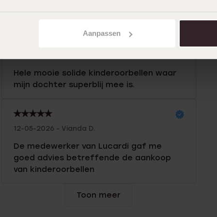
en mooi blijven.
Aanpassen
16-05-2026 - Lisette B.
Hele mooie solide kinderoorbellen waar
mijn dochter superblij mee is.
12-05-2026 - Vianda D.
De medewerker van Lucardi gaf me
goed advies betreffende de aankoop
van kinderoorbellen
Toon meer