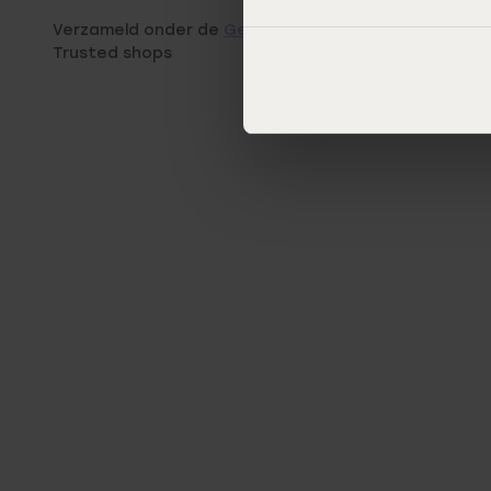
Verzameld onder de
Gebruiksvoorwaarden
van
Trusted shops