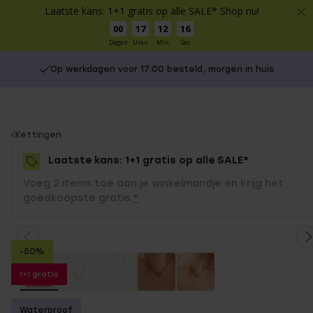
Laatste kans: 1+1 gratis op alle SALE* Shop nu!
00
17
12
16
Dagen
Uren
Min
Sec
Op werkdagen voor 17:00 besteld, morgen in huis
You
Kettingen
are
Laatste kans: 1+1 gratis op alle SALE*
here:
Voeg 2 items toe aan je winkelmandje en krijg het
goedkoopste gratis.
*
-50%
1+1 gratis
Waterproof