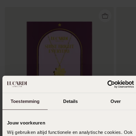
Toestemming
Details
Over
1+1 gratis
-50%
Waterp
Jouw voorkeuren
Stainless steel goldplating ketting met hanger
Stainles
klaver
hart vo
Wij gebruiken altijd functionele en analytische cookies. Ook