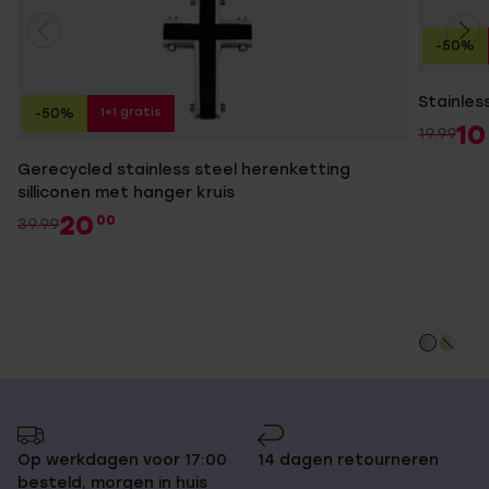
-50%
Stainless
1+1 gratis
-50%
10
19.99
Gerecycled stainless steel herenketting
silliconen met hanger kruis
20
00
39.99
Op werkdagen voor 17:00
14 dagen retourneren
besteld, morgen in huis