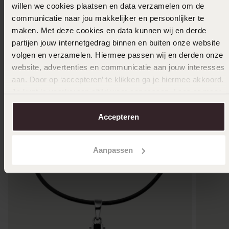
10
19
00
99
19.99
willen we cookies plaatsen en data verzamelen om de
communicatie naar jou makkelijker en persoonlijker te
maken. Met deze cookies en data kunnen wij en derde
partijen jouw internetgedrag binnen en buiten onze website
Anderen kochten ook
volgen en verzamelen. Hiermee passen wij en derden onze
website, advertenties en communicatie aan jouw interesses
aan. Door op ‘accepteren’ te klikken ga je hiermee akkoord.
Je kunt je voorkeuren altijd weer aanpassen. Lees er meer
over in ons
cookiebeleid
.
Accepteren
Aanpassen