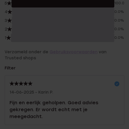
5
100.0%
4
0.0%
3
0.0%
2
0.0%
1
0.0%
Verzameld onder de
Gebruiksvoorwaarden
van
Trusted shops
Filter
14-06-2025 - Karin P.
Fijn en eerlijk geholpen. Goed advies
gekregen. Er wordt echt met je
meegedacht.