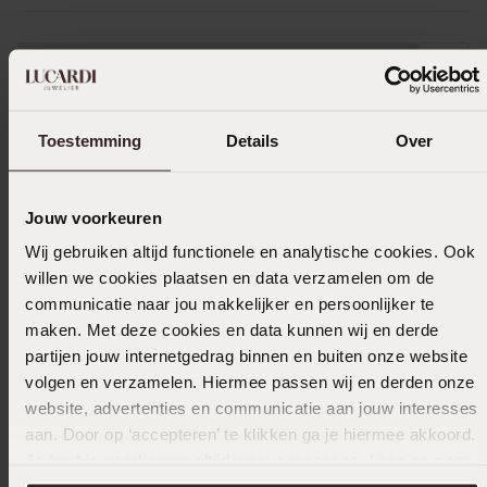
Uitverkocht
Ook leuk voor jou
Toestemming
Details
Over
Jouw voorkeuren
Wij gebruiken altijd functionele en analytische cookies. Ook
willen we cookies plaatsen en data verzamelen om de
communicatie naar jou makkelijker en persoonlijker te
maken. Met deze cookies en data kunnen wij en derde
partijen jouw internetgedrag binnen en buiten onze website
volgen en verzamelen. Hiermee passen wij en derden onze
website, advertenties en communicatie aan jouw interesses
aan. Door op ‘accepteren’ te klikken ga je hiermee akkoord.
Je kunt je voorkeuren altijd weer aanpassen. Lees er meer
over in ons
cookiebeleid
.