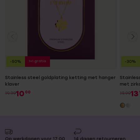
1+1 gratis
-50%
-30%
Stainless steel goldplating ketting met hanger
Stainles
klaver
met zirk
10
13
00
19.99
19.99
Op werkdagen voor 17:00
14 dagen retourneren