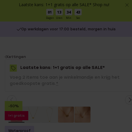
Laatste kans: 1+1 gratis op alle SALE* Shop nu!
01
13
34
43
Dagen
Uren
Min
Sec
Op werkdagen voor 17:00 besteld, morgen in huis
You
Kettingen
are
Laatste kans: 1+1 gratis op alle SALE*
here:
Voeg 2 items toe aan je winkelmandje en krijg het
goedkoopste gratis.
*
-50%
1+1 gratis
Waterproof