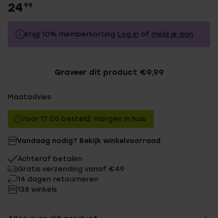
24
99
Krijg 10% memberkorting
Log in
of
meld je aan
24.99
Zonder memberkorting
Graveer dit product €9,99
22.49
Met memberkorting
Maatadvies
Voor 17:00 besteld, morgen in huis
Vandaag nodig? Bekijk winkelvoorraad
Achteraf betalen
Gratis verzending vanaf €49
14 dagen retourneren
138 winkels