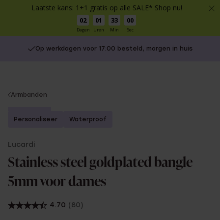
Laatste kans: 1+1 gratis op alle SALE* Shop nu!
02
01
33
00
Dagen
Uren
Min
Sec
Op werkdagen voor 17:00 besteld, morgen in huis
You
Armbanden
are
Bestseller
here:
Personaliseer
Waterproof
Lucardi
Stainless steel goldplated bangle
5mm voor dames
4.70
(80)