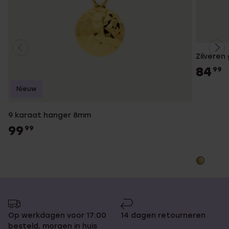
Zilveren
84
99
Nieuw
9 karaat hanger 8mm
99
99
Op werkdagen voor 17:00
14 dagen retourneren
besteld, morgen in huis