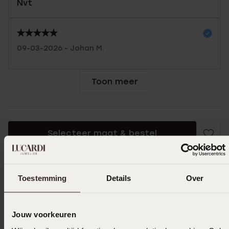
Nvt
09-03-2026 - Johan M.
Toon meer
Selecteer maat & bestel
Ook leuk voor jou
Toestemming
Details
Over
Jouw voorkeuren