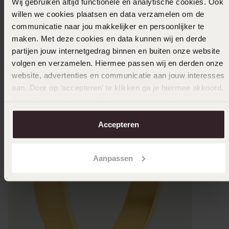
Wij gebruiken altijd functionele en analytische cookies. Ook
willen we cookies plaatsen en data verzamelen om de
communicatie naar jou makkelijker en persoonlijker te
maken. Met deze cookies en data kunnen wij en derde
partijen jouw internetgedrag binnen en buiten onze website
volgen en verzamelen. Hiermee passen wij en derden onze
website, advertenties en communicatie aan jouw interesses
aan. Door op ‘accepteren’ te klikken ga je hiermee akkoord.
Je kunt je voorkeuren altijd weer aanpassen. Lees er meer
over in ons
cookiebeleid
.
Accepteren
Duurza
Aanpassen
Stainles
27
99