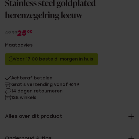
Stainless steel goldplated
herenzegelring leeuw
25
00
49.99
Maatadvies
Voor 17:00 besteld, morgen in huis
Achteraf betalen
Gratis verzending vanaf €49
14 dagen retourneren
138 winkels
Alles over dit product
Onderhoud & tips