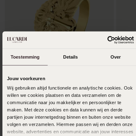
Toestemming
Details
Over
1+1 gratis
-50%
-50%
Jouw voorkeuren
Stainless steel goldplated herenring leeuw
Stainles
Wij gebruiken altijd functionele en analytische cookies. Ook
15
2
00
29.99
44.99
willen we cookies plaatsen en data verzamelen om de
communicatie naar jou makkelijker en persoonlijker te
maken. Met deze cookies en data kunnen wij en derde
partijen jouw internetgedrag binnen en buiten onze website
volgen en verzamelen. Hiermee passen wij en derden onze
Anderen kochten ook
website, advertenties en communicatie aan jouw interesses