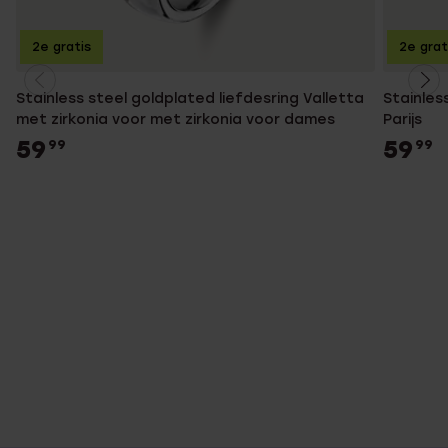
2e gratis
2e grat
Stainless steel goldplated liefdesring Valletta
Stainles
met zirkonia voor met zirkonia voor dames
Parijs
59
59
99
99