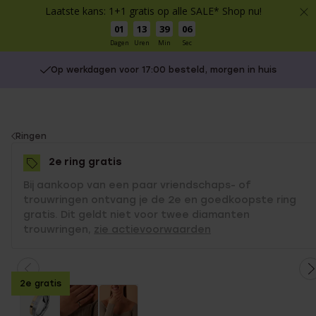
Laatste kans: 1+1 gratis op alle SALE* Shop nu!
01
13
39
06
Dagen
Uren
Min
Sec
Op werkdagen voor 17:00 besteld, morgen in huis
You
Ringen
are
2e ring gratis
here:
Bij aankoop van een paar vriendschaps- of
trouwringen ontvang je de 2e en goedkoopste ring
gratis. Dit geldt niet voor twee diamanten
trouwringen,
zie actievoorwaarden
2e gratis