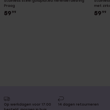
Stainless steel goldplated herenliefdesring
Stainles
Praag
met zirk
59
59
99
99
Op werkdagen voor 17:00
14 dagen retourneren
besteld, morgen in huis