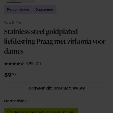
Personaliseer
Duurzamer
You & Me
Stainless steel goldplated
liefdesring Praag met zirkonia voor
dames
4.95
(21)
59
99
Graveer dit product €9,99
Maatadvies
Vandaag besteld, dinsdag in huis