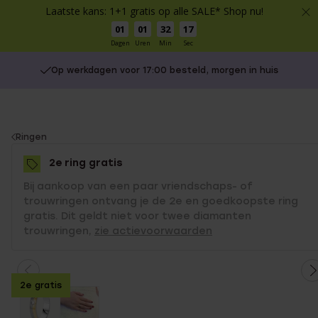
Laatste kans: 1+1 gratis op alle SALE* Shop nu!
01
01
32
16
Dagen
Uren
Min
Sec
Op werkdagen voor 17:00 besteld, morgen in huis
You
Ringen
are
2e ring gratis
here:
Bij aankoop van een paar vriendschaps- of
trouwringen ontvang je de 2e en goedkoopste ring
gratis. Dit geldt niet voor twee diamanten
trouwringen,
zie actievoorwaarden
2e gratis