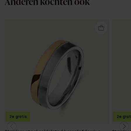
Anderen kochten ook
2e gratis
2e grat