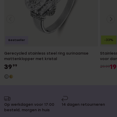
-33%
Bestseller
Gerecycled stainless steel ring surinaamse
Stainles
mattenklopper met kristal
voor da
39
19
99
29.99
Op werkdagen voor 17:00
14 dagen retourneren
besteld, morgen in huis