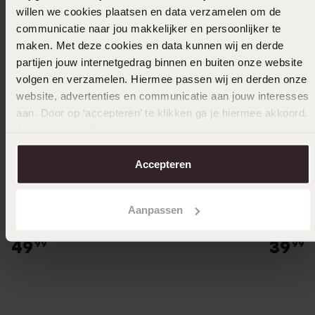
willen we cookies plaatsen en data verzamelen om de
communicatie naar jou makkelijker en persoonlijker te
maken. Met deze cookies en data kunnen wij en derde
partijen jouw internetgedrag binnen en buiten onze website
volgen en verzamelen. Hiermee passen wij en derden onze
website, advertenties en communicatie aan jouw interesses
aan. Door op ‘accepteren’ te klikken ga je hiermee akkoord.
Je kunt je voorkeuren altijd weer aanpassen. Lees er meer
over in ons
cookiebeleid
.
Accepteren
Bestseller
Bestsel
Aanpassen
Stainless steel goldplated ring surinaamse
Gerecycl
mattenklopper met kristalvoor dames
mattenkl
49
39
99
99