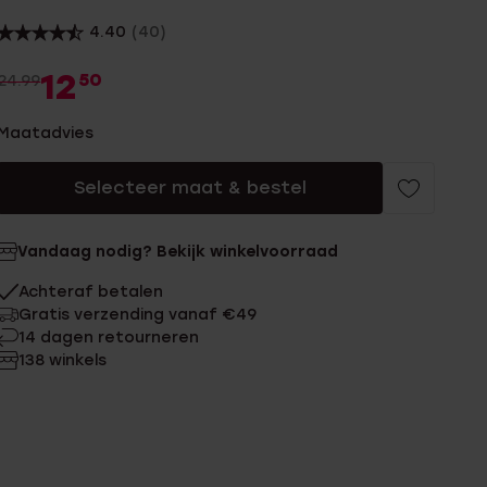
4.40
(40)
12
50
24.99
Maatadvies
Selecteer maat & bestel
Vandaag nodig? Bekijk winkelvoorraad
Achteraf betalen
Gratis verzending vanaf €49
14 dagen retourneren
138 winkels