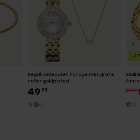
-33
Regal cadeauset horloge met gratis
Stainl
collier goldplated
fanta
49
99
29.99