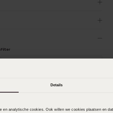
n
Filter
0%
03-08-2026 - Ans C.
%
Kinderen waren er erg blij mee😊
%
Details
%
%
16-05-2026 - Esin
nele en analytische cookies. Ook willen we cookies plaatsen en 