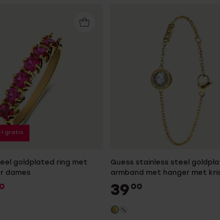
+1 gratis
teel goldplated ring met
Guess stainless steel goldpl
or dames
armband met hanger met kris
dames
39
0
00