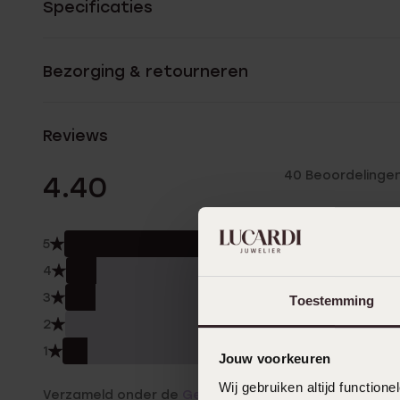
Specificaties
Bezorging & retourneren
Reviews
40 Beoordelinge
4.40
5
73.
4
10.0
3
10.0
Toestemming
2
0.0
1
8.0
Jouw voorkeuren
Wij gebruiken altijd functio
Verzameld onder de
Gebruiksvoorwaarden
van