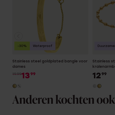
-30%
Waterproof
Duurzame
Stainless steel goldplated bangle voor
Stainless s
dames
kralenarmb
13
12
99
99
19.99
Anderen kochten ook