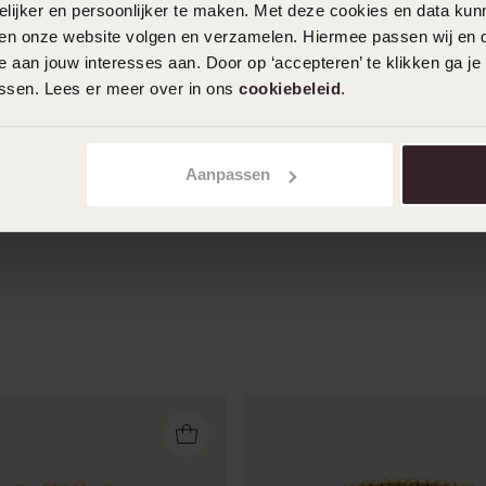
ijker en persoonlijker te maken. Met deze cookies en data kunn
iten onze website volgen en verzamelen. Hiermee passen wij en 
 aan jouw interesses aan. Door op ‘accepteren’ te klikken ga je
11-03-2026 - Rosita
assen. Lees er meer over in ons
cookiebeleid
.
hij is heel mooie past ook bij mijn
armbanden
Aanpassen
Toon meer