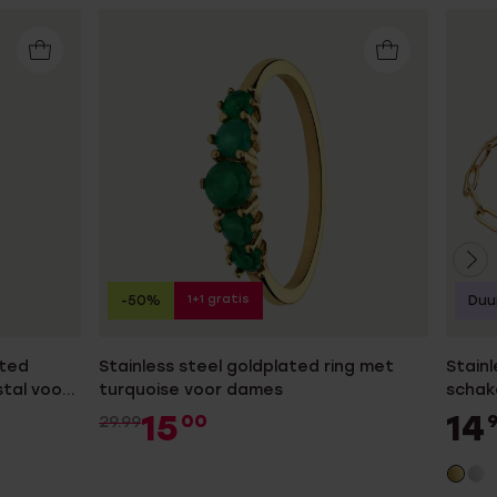
1+1 gratis
-50%
Duu
ated
Stainless steel goldplated ring met
Stainl
tal voor
turquoise voor dames
schak
15
14
00
29.99