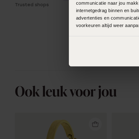
communicatie naar jou makkel
Trusted shops
internetgedrag binnen en bu
advertenties en communicatie
voorkeuren altijd weer aanp
Ook leuk voor jou