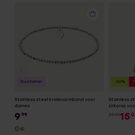
1
Duurzamer
-50%
Stainless steel kralenarmband voor
Stainless s
dames
zirkonia vo
9
15
99
0
29.99