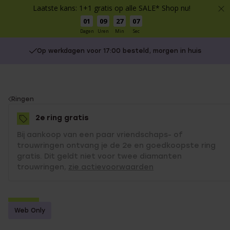
Laatste kans: 1+1 gratis op alle SALE* Shop nu!
01
09
27
07
Dagen
Uren
Min
Sec
Op werkdagen voor 17:00 besteld, morgen in huis
You
Ringen
are
2e ring gratis
here:
Bij aankoop van een paar vriendschaps- of
trouwringen ontvang je de 2e en goedkoopste ring
gratis. Dit geldt niet voor twee diamanten
trouwringen,
zie actievoorwaarden
-50%
Web Only
2e gratis