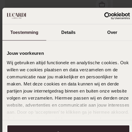
Toestemming
Details
Over
Jouw voorkeuren
Wij gebruiken altijd functionele en analytische cookies. Ook
willen we cookies plaatsen en data verzamelen om de
communicatie naar jou makkelijker en persoonlijker te
maken. Met deze cookies en data kunnen wij en derde
partijen jouw internetgedrag binnen en buiten onze website
1+1 gratis
-70%
-50%
volgen en verzamelen. Hiermee passen wij en derden onze
website, advertenties en communicatie aan jouw interesses
Stainless steel dames ring met zirkonia
Zilveren
aan. Door op ‘accepteren’ te klikken ga je hiermee akkoord.
15
2
00
49.99
39.99
Je kunt je voorkeuren altijd weer aanpassen. Lees er meer
over in ons
cookiebeleid
.