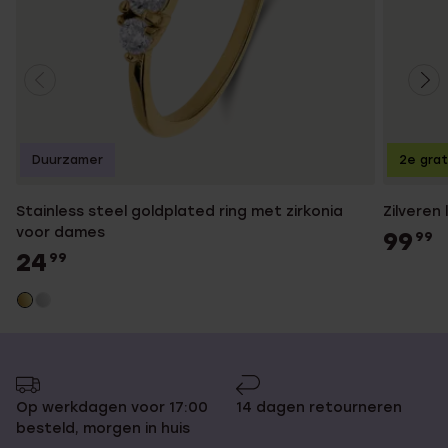
Duurzamer
2e grat
Stainless steel goldplated ring met zirkonia
Zilveren
voor dames
99
99
24
99
Op werkdagen voor 17:00
14 dagen retourneren
besteld, morgen in huis