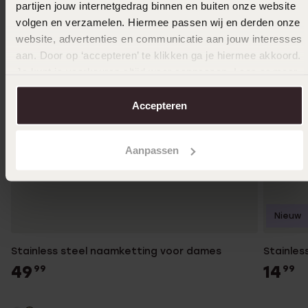
partijen jouw internetgedrag binnen en buiten onze website
volgen en verzamelen. Hiermee passen wij en derden onze
website, advertenties en communicatie aan jouw interesses
aan. Door op ‘accepteren’ te klikken ga je hiermee akkoord.
Je kunt je voorkeuren altijd weer aanpassen. Lees er meer
over in ons
cookiebeleid
.
Accepteren
Aanpassen
Nieuw
Stainless steel naamketting voor dames
Stainles
49
14
99
99