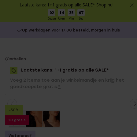
Laatste kans: 1+1 gratis op alle SALE* Shop nu!
02
14
35
07
Dagen
Uren
Min
Sec
Op werkdagen voor 17:00 besteld, morgen in huis
You
Oorbellen
are
Laatste kans: 1+1 gratis op alle SALE*
here:
Voeg 2 items toe aan je winkelmandje en krijg het
goedkoopste gratis.
*
-50%
1+1 gratis
Waterproof