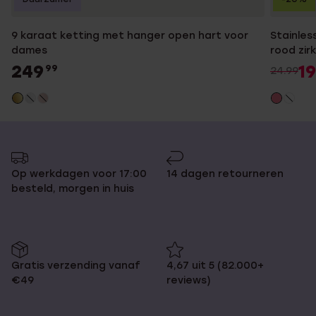
9 karaat ketting met hanger open hart voor
Stainles
dames
rood zir
249
19
99
24.99
Op werkdagen voor 17:00
14 dagen retourneren
besteld, morgen in huis
Gratis verzending vanaf
4,67 uit 5 (82.000+
€49
reviews)