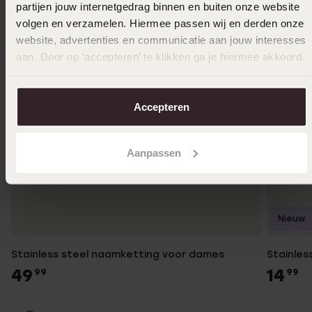
partijen jouw internetgedrag binnen en buiten onze website
volgen en verzamelen. Hiermee passen wij en derden onze
website, advertenties en communicatie aan jouw interesses
aan. Door op ‘accepteren’ te klikken ga je hiermee akkoord.
Je kunt je voorkeuren altijd weer aanpassen. Lees er meer
over in ons
cookiebeleid
.
Accepteren
Aanpassen
Nieuw
Stainless steel naamketting voor dames
Stainles
49
14
99
99