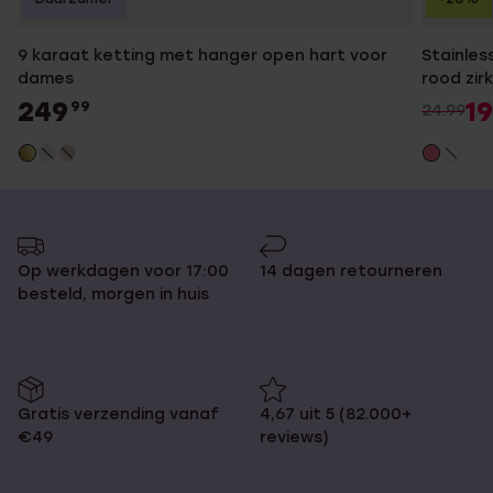
9 karaat ketting met hanger open hart voor
Stainles
dames
rood zir
249
19
99
24.99
Op werkdagen voor 17:00
14 dagen retourneren
besteld, morgen in huis
Gratis verzending vanaf
4,67 uit 5 (82.000+
€49
reviews)