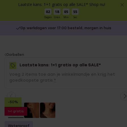
Laatste kans: 1+1 gratis op alle SALE* Shop nu!
02
18
05
55
Dagen
Uren
Min
Sec
Op werkdagen voor 17:00 besteld, morgen in huis
You
Oorbellen
are
Laatste kans: 1+1 gratis op alle SALE*
here:
Voeg 2 items toe aan je winkelmandje en krijg het
goedkoopste gratis.
*
-50%
1+1 gratis
Waterproof